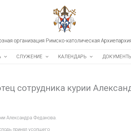
озная организация Римско-католическая Архиепархи
А
СЛУЖЕНИЕ
КАЛЕНДАРЬ
ДОКУМЕНТ
отец сотрудника курии Алексан
рии Александра Феданова.
сподь принял усопшего