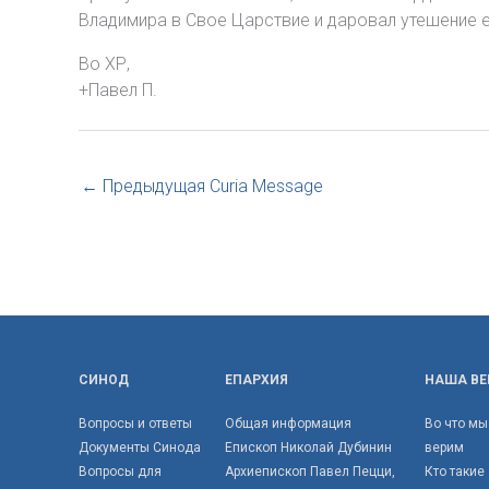
Владимира в Свое Царствие и даровал утешение е
Во ХР,
+Павел П.
←
Предыдущая Curia Message
СИНОД
ЕПАРХИЯ
НАША ВЕ
Вопросы и ответы
Общая информация
Во что мы
Документы Синода
Епископ Николай Дубинин
верим
Вопросы для
Архиепископ Павел Пецци,
Кто такие