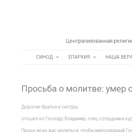
Перейти
к
содержимому
Централизованная религи
СИНОД
ЕПАРХИЯ
НАША ВЕР
Просьба о молитве: умер 
Дорогие братья и сестры,
отошел ко Господу Владимир, отец сотрудника ку
Прошу всех вас молиться, чтобы милосердный Го