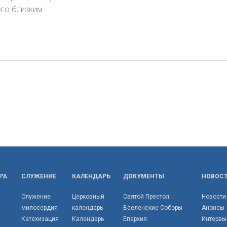
го близким.
РА
СЛУЖЕНИЕ
КАЛЕНДАРЬ
ДОКУМЕНТЫ
НОВОС
Служение
Церковный
Святой Престол
Новости
милосердия
календарь
Вселенские Соборы
Анонсы
Катехизация
Календарь
Епархия
Интервь