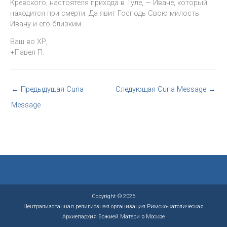
Кревского, настоятеля прихода в Туле, — Иване, который
находится при смерти. Да явит Господь Свою милость
Ивану и его близким.
Ваш во ХР,
+Павел П.
←
Предыдущая Curia
Следующая Curia Message
→
Message
Copyright © 2026
Централизованная религиозная организация Римско-католическая
Архиепархия Божией Матери в Москве