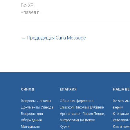
Во ХР,
+павел п.
←
Предыдущая Curia Message
СИНОД
ЕПАРХИЯ
НАША ВЕ
Вопросы и ответы
Общая информация
Во что мы
Документы Синода
Епископ Николай Дубинин
верим
Вопросы для
Архиепископ Павел Пецци,
Кто такие
обсуждения
митрополит на покое
католики?
Материалы
Курия
Как и чем