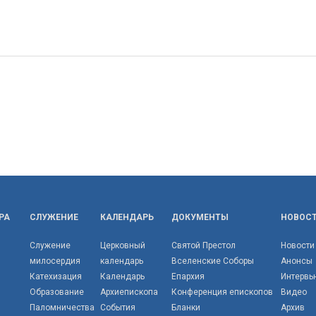
РА
СЛУЖЕНИЕ
КАЛЕНДАРЬ
ДОКУМЕНТЫ
НОВОС
Служение
Церковный
Святой Престол
Новости
милосердия
календарь
Вселенские Соборы
Анонсы
Катехизация
Календарь
Епархия
Интервь
Образование
Архиепископа
Конференция епископов
Видео
Паломничества
События
Бланки
Архив