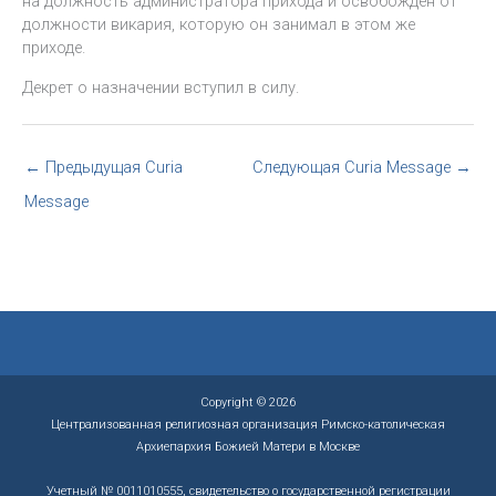
на должность администратора прихода и освобожден от
должности викария, которую он занимал в этом же
приходе.
Декрет о назначении вступил в силу.
←
Предыдущая Curia
Следующая Curia Message
→
Message
Copyright © 2026
Централизованная религиозная организация Римско-католическая
Архиепархия Божией Матери в Москве
Учетный № 0011010555, свидетельство о государственной регистрации