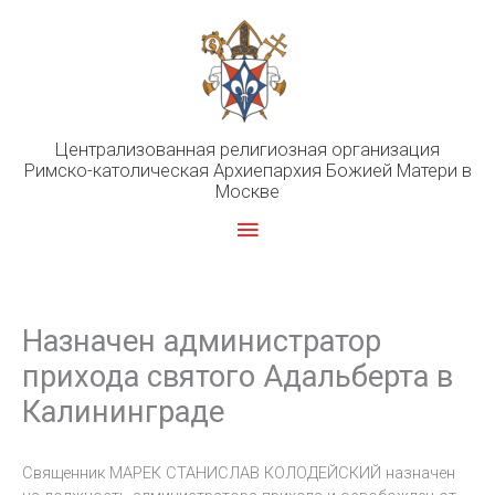
Перейти
к
содержимому
Централизованная религиозная организация
Римско-католическая Архиепархия Божией Матери в
Москве
Главное
меню
Назначен администратор
прихода святого Адальберта в
Калининграде
Cвященник МАРЕК СТАНИСЛАВ КОЛОДЕЙСКИЙ назначен