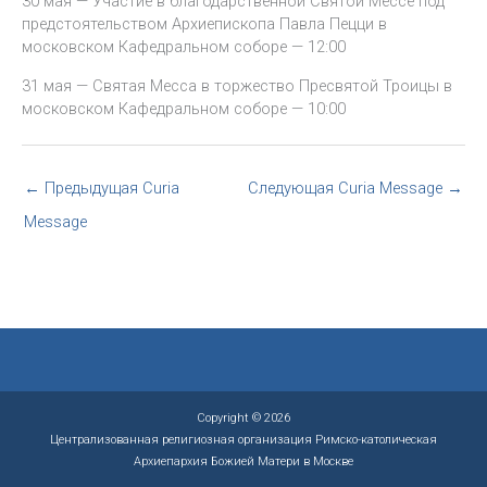
30 мая — Участие в благодарственной Святой Мессе под
предстоятельством Архиепископа Павла Пецци в
московском Кафедральном соборе — 12:00
31 мая — Святая Месса в торжество Пресвятой Троицы в
московском Кафедральном соборе — 10:00
←
Предыдущая Curia
Следующая Curia Message
→
Message
Copyright © 2026
Централизованная религиозная организация Римско-католическая
Архиепархия Божией Матери в Москве