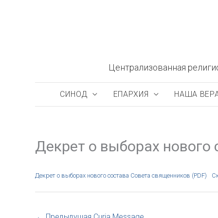
Перейти
к
содержимому
Централизованная религи
СИНОД
ЕПАРХИЯ
НАША ВЕР
Декрет о выборах нового
Декрет о выборах нового состава Совета священников (PDF)
С
←
Предыдущая Curia Message