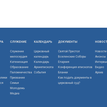
РА
СЛУЖЕНИЕ
КАЛЕНДАРЬ
ДОКУМЕНТЫ
НОВОС
Служение
Церковный
Святой Престол
Новости
милосердия
календарь
Вселенские Соборы
Анонсы
Катехизация
Календарь
Епархия
Интервь
Образование
Архиепископа
Конференция епископов
Видео
Паломничества
События
Бланки
Архив
олики
Призвание
Как подать документы в
тся
Семья
церковный суд?
Молодежь
Медиа