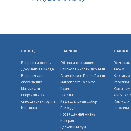
СИНОД
ЕПАРХИЯ
НАША ВЕ
Вопросы и ответы
Общая информация
Во что мы
Документы Синода
Епископ Николай Дубинин
верим
Вопросы для
Архиепископ Павел Пецци,
Кто такие
обсуждения
митрополит на покое
католики?
Материалы
Курия
Как и чем
Епархиальная
Советы
живут кат
синодальная группа
Кафедральный собор
Как моля
Контакты
Приходы
католики
Посвященная жизнь
История
Церковный суд