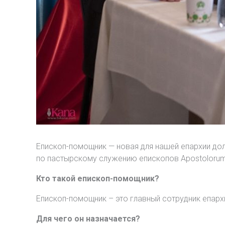
Епископ-помощник — новая для нашей епархии до
по пастырскому служению епископов Apostolorum
Кто такой епископ-помощник?
Епископ-помощник – это главный сотрудник епарх
Для чего он назначается?