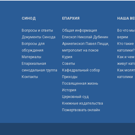
СИНОД
ЕПАРХИЯ
НАША ВЕ
Вопросы и ответы
Общая информация
Во что мы
Документы Синода
Епископ Николай Дубинин
верим
Вопросы для
Архиепископ Павел Пецци,
Кто такие
обсуждения
митрополит на покое
католики?
Материалы
Курия
Как и чем
Епархиальная
Советы
живут кат
синодальная группа
Кафедральный собор
Как моля
Контакты
Приходы
католики
Посвященная жизнь
История
Церковный суд
Книжные издательства
Пожертвовать онлайн