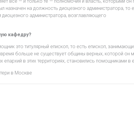
ет все — и только те — полномочия и власть, которыми он 
был назначен на должность диоцезного администратора, то 
м диоцезного администратора, возглавляющего
ную кафедру?
мощник это титулярный епископ, то есть епископ, занимающ
 время больше не существует общины верных, которой он м
их епархий в этих территориях, становились помощниками в 
тери в Москве