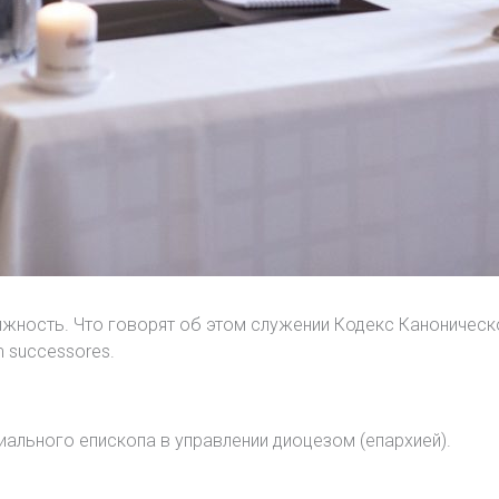
лжность. Что говорят об этом служении Кодекс Каноничес
 successores.
иального епископа в управлении диоцезом (епархией).