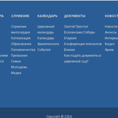
РА
СЛУЖЕНИЕ
КАЛЕНДАРЬ
ДОКУМЕНТЫ
НОВОС
Служение
Церковный
Святой Престол
Новости
милосердия
календарь
Вселенские Соборы
Анонсы
Катехизация
Календарь
Епархия
Интервь
Образование
Архиепископа
Конференция епископов
Видео
Паломничества
События
Бланки
Архив
олики
Призвание
Как подать документы в
тся
Семья
церковный суд?
Молодежь
Медиа
Copyright © 2026