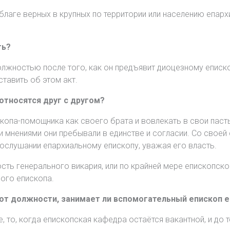
лаге верных в крупных по территории или населению епархи
ть?
олжностью после того, как он предъявит диоцезному еписк
ставить об этом акт.
относятся друг с другом?
опа-помощника как своего брата и вовлекать в свои пасты
и мнениями они пребывали в единстве и согласии. Со своей
послушании епархиальному епископу, уважая его власть.
ть генерального викария, или по крайней мере епископског
ного епископа.
от должности, занимает ли вспомогательный епископ 
, то, когда епископская кафедра остаётся вакантной, и до т