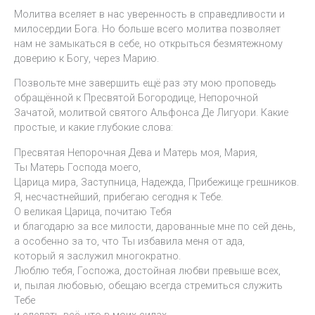
Молитва вселяет в нас уверенность в справедливости и
милосердии Бога. Но больше всего молитва позволяет
нам не замыкаться в себе, но открыться безмятежному
доверию к Богу, через Марию.
Позвольте мне завершить ещё раз эту мою проповедь
обращённой к Пресвятой Богородице, Непорочной
Зачатой, молитвой святого Альфонса Де Лигуори. Какие
простые, и какие глубокие слова:
Пресвятая Непорочная Дева и Матерь моя, Мария,
Ты Матерь Господа моего,
Царица мира, Заступница, Надежда, Прибежище грешников.
Я, несчастнейший, прибегаю сегодня к Тебе.
О великая Царица, почитаю Тебя
и благодарю за все милости, дарованные мне по сей день,
а особенно за то, что Ты избавила меня от ада,
который я заслужил многократно.
Люблю тебя, Госпожа, достойная любви превыше всех,
и, пылая любовью, обещаю всегда стремиться служить
Тебе
и сделать всё, что в моих силах,