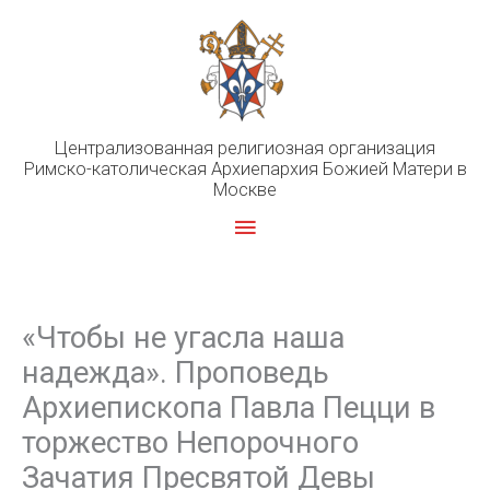
Перейти
к
содержимому
Централизованная религиозная организация
Римско-католическая Архиепархия Божией Матери в
Москве
Главное
меню
«Чтобы не угасла наша
надежда». Проповедь
Архиепископа Павла Пецци в
торжество Непорочного
Зачатия Пресвятой Девы