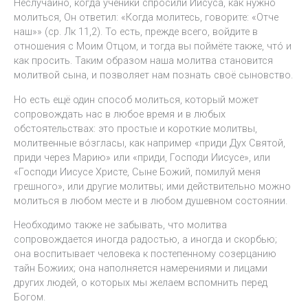
Неслучайно, когда ученики спросили Иисуса, как нужно
молиться, Он ответил: «Когда молитесь, говорите: «Отче
наш»» (ср. Лк 11,2). То есть, прежде всего, войдите в
отношения с Моим Отцом, и тогда вы поймёте также, чтó и
как просить. Таким образом наша молитва становится
молитвой сына, и позволяет нам познать своё сыновство.
Но есть ещё один способ молиться, который может
сопровождать нас в любое время и в любых
обстоятельствах: это простые и короткие молитвы,
молитвенные вóзгласы, как например «приди Дух Святой,
приди через Марию» или «приди, Господи Иисусе», или
«Господи Иисусе Христе, Сыне Божий, помилуй меня
грешного», или другие молитвы; ими действительно можно
молиться в любом месте и в любом душевном состоянии.
Необходимо также не забывать, что молитва
сопровождается иногда радостью, а иногда и скорбью;
она воспитывает человека к постепенному созерцанию
тайн Божиих; она наполняется намерениями и лицами
других людей, о которых мы желаем вспомнить перед
Богом.