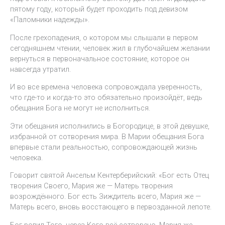
пятому году, который будет проходить под девизом
«Паломники надежды».
После грехопадения, о котором мы слышали в первом
сегодняшнем чтении, человек жил в глубочайшем желании
вернуться в первоначальное состояние, которое он
навсегда утратил.
И во все времена человека сопровождала уверенность,
что где-то и когда-то это обязательно произойдёт, ведь
обещания Бога не могут не исполниться.
Эти обещания исполнились в Богородице, в этой девушке,
избранной от сотворения мира. В Марии обещания Бога
впервые стали реальностью, сопровождающей жизнь
человека.
Говорит святой Ансельм Кентерберийский: «Бог есть Отец
творения Своего, Мария же — Матерь творения
возрождённого. Бог есть Зиждитель всего, Мария же —
Матерь всего, вновь восстающего в первозданной лепоте.
Бог родил Того, через Кого всё сотворено, Мария же