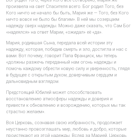
произвела на свет Спасителя всего. Бог родил Того, без
Кого ничто не начало бы быть, Мария же — Того, без Кого
ничто вовсе не было бы благим». В ней мы созерцаем
надежду сверх надежды. Можно даже сказать, что Сам Бог
«надеялся» на ответ Марии, «ожидал» её «да».
Мария, родившая Сына, передала всей истории эту
надежду, которая, победив смерть и зло, достигла и нас с
вами. Вот почему, говорит Папа Франциск, мы теперь
«должны разжечь переданный нам огонь надежды и
помочь каждому обрести новую силу и уверенность, глядя
в будущее с открытым духом, доверчивым сердцем и
дальновидным взглядом.
Предстоящий Юбилей может способствовать
восстановлению атмосферы надежды и доверия и
привести к обновлению и возрождению, которых мы так
страстно желаем».
Вся Церковь, сознавая свою избранность, продолжает
неустанно провозглашать мир, любовь и добро, которые
проистекают из этой надежды. Вслед за Марией, Церковь