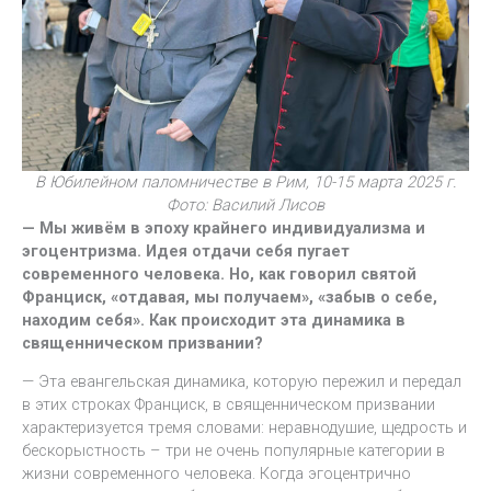
В Юбилейном паломничестве в Рим, 10-15 марта 2025 г.
Фото: Василий Лисов
— Мы живём в эпоху крайнего индивидуализма и
эгоцентризма. Идея отдачи себя пугает
современного человека. Но, как говорил святой
Франциск, «отдавая, мы получаем», «забыв о себе,
находим себя». Как происходит эта динамика в
священническом призвании?
— Эта евангельская динамика, которую пережил и передал
в этих строках Франциск, в священническом призвании
характеризуется тремя словами: неравнодушие, щедрость и
бескорыстность – три не очень популярные категории в
жизни современного человека. Когда эгоцентрично