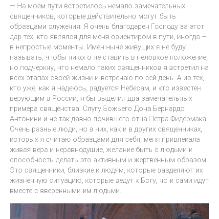
— На моём пути встретилось немало замечательных
священников, которые действительно могут быть
образцами служения. Я очень благодарен Господу за этот
дар тех, кто являлся для меня ориентиром в пути, иногда –
в непростые моменты. Имен ныне живущих я не буду
называть, чтобы никого не ставить в неловкое положение,
но подчеркну, что немало таких священников я встретил на
всех этапах своей жизни и встречаю по сей день. А из тех,
кто уже, как я надеюсь, радуется Небесам, и кто известен
верующим в России, я бы выделил два замечательных
примера священства: Слугу Божьего Дона Бернардо
Антонини и не так давно почившего отца Петра Фидермака.
Очень разные люди, но в них, как и в других священниках,
которых я считаю образцами для себя, меня привлекала
живая вера и неравнодушие, желание быть с людьми и
способность делать это активным и жертвенным образом.
Это священники, близкие к людям, которые разделяют их
жизненную ситуацию, которые ведут к Богу, но и сами идут
вместе с вверенными им людьми.