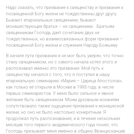
Надо сказать, что призвание к священству и призвание к
посвященной Богу жизни не тождественны друг другу.
Бывают епархиальные священники, бывают
монашествующие братья – не священники… Братьям-
священникам Господь даёт сочетание двух не
тождественных, но взаимосвязанных форм призвания –
посвященной Богу жизни и служения Народу Божьему.
В начале пути призвания я не мог быть уверен, что точно
стану священником, но с самого начала хотел этого и
распознавал именно это призвание. Мой путь к
священству начался с того, что я поступил в нашу
епархиальную семинарию «Мария – Царица Апостолов»,
как только её открыли в Москве в 1993 году, в числе
первых семинаристов. У меня было сильное и явное
желание быть священником. Моим духовным исканиям
сопутствовало также ощущение призвания к монашеской
жизни, но оно не было настолько конкретным. Я
продолжал путь распознавания, и в течение нескольких
месяцев того первого академического года понял, что
Господь призывает меня именно в общину Францисканцев