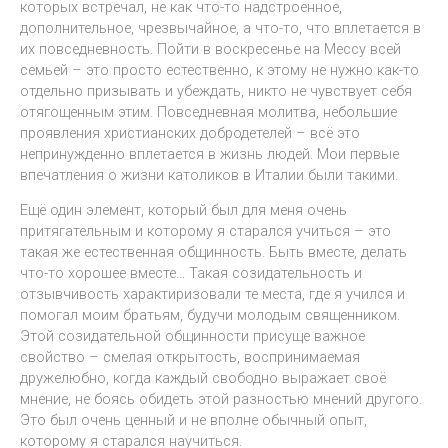
которых встречал, не как что-то надстроенное,
дополнительное, чрезвычайное, а что-то, что вплетается в
их повседневность. Пойти в воскресенье на Мессу всей
семьей – это просто естественно, к этому не нужно как-то
отдельно призывать и убеждать, никто не чувствует себя
отягощенным этим. Повседневная молитва, небольшие
проявления христианских добродетелей – всё это
непринужденно вплетается в жизнь людей. Мои первые
впечатления о жизни католиков в Италии были такими.
Ещё один элемент, который был для меня очень
притягательным и которому я старался учиться – это
такая же естественная общинность. Быть вместе, делать
что-то хорошее вместе… Такая созидательность и
отзывчивость характиризовали те места, где я учился и
помогал моим братьям, будучи молодым священником.
Этой созидательной общинности присуще важное
свойство – смелая открытость, воспринимаемая
дружелюбно, когда каждый свободно выражает своё
мнение, не боясь обидеть этой разностью мнений другого.
Это был очень ценный и не вполне обычный опыт,
которому я старался научиться.