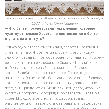
Торжества в честь св. Франциска в Петербурге, 3 октября
2023 г. Фото: Юлия Ницевич
— Что бы вы посоветовали тем юношам, которые
чувствуют призыв Христа, но сомневаются и боятся
ступить на этот путь?
Только одно: отбросить сомнения, перестать бояться и
ступить на него. Чтобы не казалось, что это слишком
сложно и страшно, я бы советовал прислушаться к своему
сердцу. Есть ли в нём любовь ко Христу и Церкви? Если эта
любовь есть, это верный знак призвания. Человек,
который любит, способен на многое. Его не надо
заставлять. Он перестаёт бояться и сомневаться. Человек,
который любит, способен на конкретные, радикальные
поступки. Прислушаться (но не слишком долго, чтобы не
уходить в абстрактные теории) и действовать – вот мой
совет. Молодость быстротечна. Ей свойственно
энергичное, спонтанное, сильное и радикальное действие.
Если ты молод душой, если у тебя в сердце любовь, ты