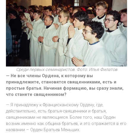
Среди первых семинаристов. Фото: Илья Филатов
— Не все члены Ордена, к которому вы
принадлежите, становятся священниками, есть и
простые братья. Начиная формацию, вы сразу знали,
что станете священником?
— Я принадлежу к Францисканскому Ордену, где,
действительно, есть братья-священники и братья,
священниками не являющиеся. Более того, наш Орден
возник именно как община братьев, и это отражается в его
названии – Орден Братьев Меньших.