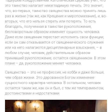
Тадеушем Кондрусевичем. Католическая Церковь учит, что
это таинство налагает неизгладимую печать. Это значит,
что, во-первых, таинство священства можно принять лишь
раз в жизни (так же, как Крещение и миропомазание), и, во-
вторых, что его нельзя стереть или потерять. То есть
благодать, полученная в таинстве рукоположения,
бесповоротным образом изменяет сущность человека.
Даже если священник перестает исполнять свои функции,
если он сам отказывается от священнического служения
или на него налагаются дисциплинарные взыскания, – в
любом случае, человек, действительным образом
принявший рукоположение, остаётся священником. В этом
плане – да, рукоположение меняет человека.
Священство – это не профессия, не хобби и даже больше,
чем образ жизни. Это дарованное Богом изменение
сущностного характера человека. В остальном, человек
остается таким же, как он и был, с тем же темпераментом,
достоинствами и недостатками.