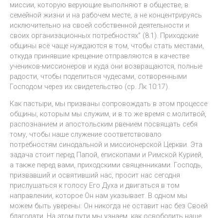
миссии, которую верующие выполняют в обществе, в
семейной жизни и на рабочем месте, а не концентрируясь
исключительно на своей собственной деятельности и
своих организационных потребностях” (8.1). Приходские
общины всё чаще нуждаются в том, чтобы стать местами,
откуда принявшие крещение отправляются в качестве
учеников-миссионеров и куда они возвращаются, полные
радости, чтобы поделиться чудесами, сотворенными
Господом через их свидетельство (ср. Лк 10:17).
Как пастыри, мы призваны сопровождать в этом процессе
общины, которым мы служим, и в то же время с молитвой,
распознанием и апостольским рвением посвящать себя
тому, чтобы наше служение соответствовало
потребностям синодальной и миссионерской Церкви. Эта
задача стоит перед Папой, епископами и Римской Курией,
а также перед вами, приходскими священниками. Господь,
призвавший и освятивший нас, просит нас сегодня
прислушаться к голосу Его Духа и двигаться в том
направлении, которое Он нам указывает. В одном мы
можем быть уверены: Он никогда не оставит нас без Своей
благодати. На этом пути мы узнаем, как освободить наше