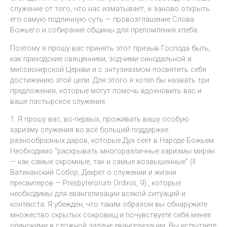
служение от того, что нас изматывает, и заново открыть
его самую подлинную суть — провозглашение Слова
Божьего и собирание общины для преломления хлеба.
Поэтому я прошу вас принять этот призыв Господа быть,
как приходские священники, зодчими синодальной и
миссионерской Церкви и с энтузиазмом посвятить себя
достижению этой цели. Для этого я хотел бы назвать три
предложения, которые могут помочь вдохновить вас и
ваше пастырское служение.
1. Я прошу вас, во-первых, проживать вашу особую
харизму служения во всё большей поддержке
разнообразных даров, которые Дух сеет в Народе Божьем.
Необходимо “раскрывать многоразличные харизмы мирян
— как самые скромные, так и самые возвышенные” (II
Ватиканский Собор, Декрет о служении и жизни
пресвитеров — Presbyterorum Ordinis, 9)., которые
необходимы для евангелизации всякой ситуаций и
контекста. Я убежден, что таким образом вы обнаружите
множество скрытых сокровищ и почувствуете себя менее
одинокими в сложной задаче евангелизации. Вы испытаете