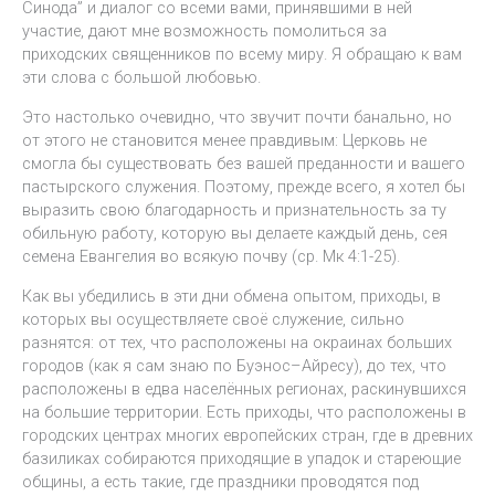
Синода” и диалог со всеми вами, принявшими в ней
участие, дают мне возможность помолиться за
приходских священников по всему миру. Я обращаю к вам
эти слова с большой любовью.
Это настолько очевидно, что звучит почти банально, но
от этого не становится менее правдивым: Церковь не
смогла бы существовать без вашей преданности и вашего
пастырского служения. Поэтому, прежде всего, я хотел бы
выразить свою благодарность и признательность за ту
обильную работу, которую вы делаете каждый день, сея
семена Евангелия во всякую почву (ср. Мк 4:1-25).
Как вы убедились в эти дни обмена опытом, приходы, в
которых вы осуществляете своё служение, сильно
разнятся: от тех, что расположены на окраинах больших
городов (как я сам знаю по Буэнос–Айресу), до тех, что
расположены в едва населённых регионах, раскинувшихся
на большие территории. Есть приходы, что расположены в
городских центрах многих европейских стран, где в древних
базиликах собираются приходящие в упадок и стареющие
общины, а есть такие, где праздники проводятся под