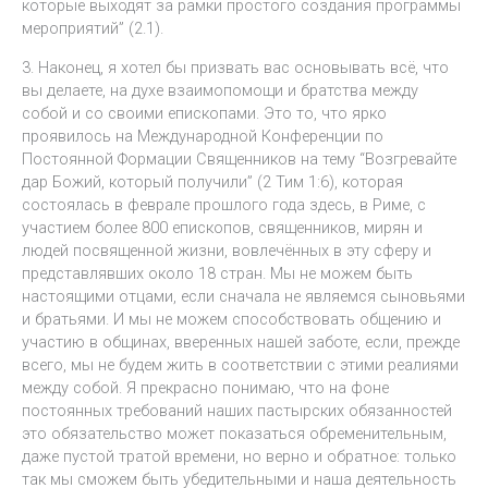
которые выходят за рамки простого создания программы
мероприятий” (2.1).
3. Наконец, я хотел бы призвать вас основывать всё, что
вы делаете, на духе взаимопомощи и братства между
собой и со своими епископами. Это то, что ярко
проявилось на Международной Конференции по
Постоянной Формации Священников на тему “Возгревайте
дар Божий, который получили” (2 Тим 1:6), которая
состоялась в феврале прошлого года здесь, в Риме, с
участием более 800 епископов, священников, мирян и
людей посвященной жизни, вовлечённых в эту сферу и
представлявших около 18 стран. Мы не можем быть
настоящими отцами, если сначала не являемся сыновьями
и братьями. И мы не можем способствовать общению и
участию в общинах, вверенных нашей заботе, если, прежде
всего, мы не будем жить в соответствии с этими реалиями
между собой. Я прекрасно понимаю, что на фоне
постоянных требований наших пастырских обязанностей
это обязательство может показаться обременительным,
даже пустой тратой времени, но верно и обратное: только
так мы сможем быть убедительными и наша деятельность