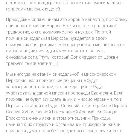
ветвями огромных деревьев, а пение птиц смешивается с
голосами маленьких детей.
Приходским священникам это хорошо известно, поскольку
они знают о жизни Народа Божьего, о его радостях и
трудностях, о его возможностях и нуждах. По этой
причине синодальная Церковь нуждается в своих
приходских священниках. Без священников мы никогда не
сможем научиться идти вместе и встать на путь
синодальности, “путь, который Бог ожидает от Церкви
третьего тысячелетия” [1].
Мы никогда не станем синодальной и миссионерской
Церковью, если приходские общины не будут
характеризоваться тем, что все крещёные будут
участвовать в единой миссии проповеди Евангелия. Если
приходы не будут синодальными и миссионерскими, то и
Церковь таковой не будет. Сводный отчёт о работе Первой
Сессии XVI очередной Генеральной Ассамблеи Синода
Епископов очень ясен в этом отношении. Приходы,
начиная с их структур и организации приходской жизни,
призваны думать о себе “прежде всего как о служителях