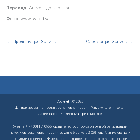
Перевод:
Александр Баранов
Фото:
www.synod.va
←
Предыдущая Запись
Следующая Запись
→
Copyright © 2026
Централизованная религиозная организация Римско-католическая
Архиепархия Божией Матери в Москве
Учетный № 0011010555, свидетельство о государственной регистрации
некоммерческой организации выдано 6 августа 2025 года Министерством
юстиции Российской Федерации на бланке, решение о государственной