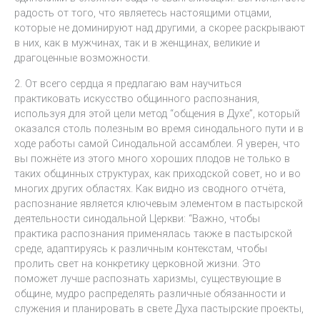
радость от того, что являетесь настоящими отцами,
которые не доминируют над другими, а скорее раскрывают
в них, как в мужчинах, так и в женщинах, великие и
драгоценные возможности.
2. От всего сердца я предлагаю вам научиться
практиковать искусство общинного распознания,
используя для этой цели метод “общения в Духе”, который
оказался столь полезным во время синодального пути и в
ходе работы самой Синодальной ассамблеи. Я уверен, что
вы пожнёте из этого много хороших плодов не только в
таких общинных структурах, как приходской совет, но и во
многих других областях. Как видно из сводного отчёта,
распознание является ключевым элементом в пастырской
деятельности синодальной Церкви: “Важно, чтобы
практика распознания применялась также в пастырской
среде, адаптируясь к различным контекстам, чтобы
пролить свет на конкретику церковной жизни. Это
поможет лучше распознать харизмы, существующие в
общине, мудро распределять различные обязанности и
служения и планировать в свете Духа пастырские проекты,