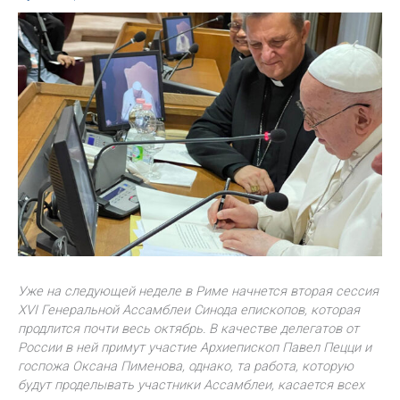
Уже на следующей неделе в Риме начнется вторая сессия
XVI Генеральной Ассамблеи Синода епископов, которая
продлится почти весь октябрь. В качестве делегатов от
России в ней примут участие Архиепископ Павел Пецци и
госпожа Оксана Пименова, однако, та работа, которую
будут проделывать участники Ассамблеи, касается всех