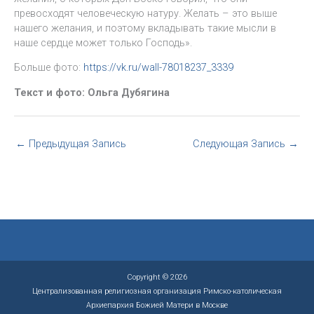
превосходят человеческую натуру. Желать – это выше
нашего желания, и поэтому вкладывать такие мысли в
наше сердце может только Господь».
Больше фото:
https://vk.ru/wall-78018237_3339
Текст и фото: Ольга Дубягина
←
Предыдущая Запись
Следующая Запись
→
Copyright © 2026
Централизованная религиозная организация Римско-католическая
Архиепархия Божией Матери в Москве