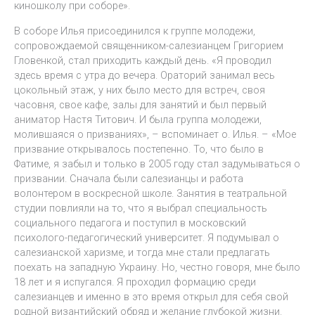
киношколу при соборе».
В соборе Илья присоединился к группе молодежи,
сопровождаемой священником-салезианцем Григорием
Гловенкой, стал приходить каждый день. «Я проводил
здесь время с утра до вечера. Ораторий занимал весь
цокольный этаж, у них было место для встреч, своя
часовня, свое кафе, залы для занятий и был первый
аниматор Настя Титович. И была группа молодежи,
молившаяся о призваниях», – вспоминает о. Илья. – «Мое
призвание открывалось постепенно. То, что было в
Фатиме, я забыл и только в 2005 году стал задумываться о
призвании. Сначала были салезианцы и работа
волонтером в воскресной школе. Занятия в театральной
студии повлияли на то, что я выбрал специальность
социального педагога и поступил в московский
психолого-педагогический университет. Я подумывал о
салезианской харизме, и тогда мне стали предлагать
поехать на западную Украину. Но, честно говоря, мне было
18 лет и я испугался. Я проходил формацию среди
салезианцев и именно в это время открыл для себя свой
родной византийский обряд и желание глубокой жизни.