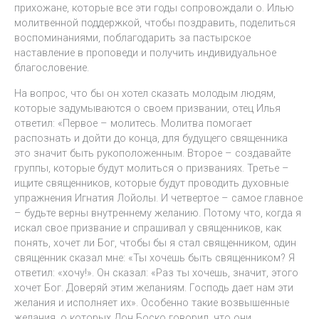
прихожане, которые все эти годы сопровождали о. Илью
молитвенной поддержкой, чтобы поздравить, поделиться
воспоминаниями, поблагодарить за пастырское
наставление в проповеди и получить индивидуальное
благословение.
На вопрос, что бы он хотел сказать молодым людям,
которые задумываются о своем призвании, отец Илья
ответил: «Первое – молитесь. Молитва помогает
распознать и дойти до конца, для будущего священника
это значит быть рукоположенным. Второе – создавайте
группы, которые будут молиться о призваниях. Третье –
ищите священников, которые будут проводить духовные
упражнения Игнатия Лойолы. И четвертое – самое главное
– будьте верны внутреннему желанию. Потому что, когда я
искал свое призвание и спрашивал у священников, как
понять, хочет ли Бог, чтобы бы я стал священником, один
священник сказал мне: «Ты хочешь быть священником? Я
ответил: «хочу!». Он сказал: «Раз ты хочешь, значит, этого
хочет Бог. Доверяй этим желаниям. Господь дает нам эти
желания и исполняет их». Особенно такие возвышенные
желания, о которых Дон Боско говорил, что они