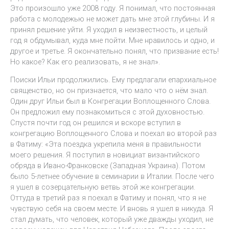
Это произошло уже 2008 году. Я понимал, что постоянная
работа с молодежью не может дать мне этой глубины. И я
принял решение уйти. Я уходил в неизвестность, и целый
год я обдумывал, куда мне пойти. Мне нравилось и одно, и
другое и третье. Я окончательно понял, что призвание есть!
Но какое? Как его реализовать, я не знал».
Поиски Ильи продолжились. Ему предлагали епархиальное
священство, но он признается, что мало что о нём знал.
Один друг Ильи был в Конгрегации Воплощенного Слова.
Он предложил ему познакомиться с этой духовностью.
Спустя почти год он решился и вскоре вступил в
конгрегацию Воплощенного Слова и поехал во второй раз
в Фатиму: «Эта поездка укрепила меня в правильности
моего решения. Я поступил в новициат византийского
обряда в Ивано-Франковске (Западная Украина). Потом
было 5-летнее обучение в семинарии в Италии. После чего
я ушел в созерцательную ветвь этой же конгрегации.
Оттуда в третий раз я поехал в Фатиму и понял, что я не
чувствую себя на своем месте. И вновь я ушел в никуда. Я
стал думать, что человек, который уже дважды уходил, не