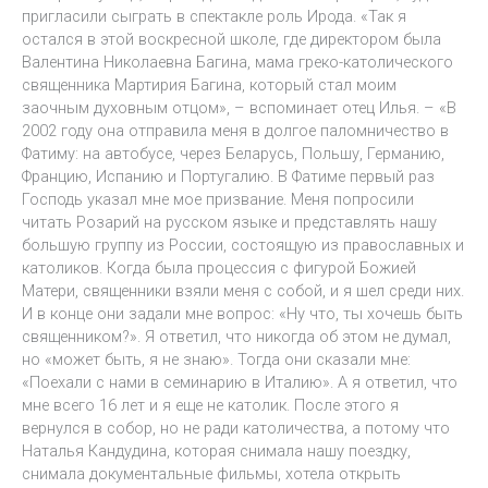
пригласили сыграть в спектакле роль Ирода. «Так я
остался в этой воскресной школе, где директором была
Валентина Николаевна Багина, мама греко-католического
священника Мартирия Багина, который стал моим
заочным духовным отцом», – вспоминает отец Илья. – «В
2002 году она отправила меня в долгое паломничество в
Фатиму: на автобусе, через Беларусь, Польшу, Германию,
Францию, Испанию и Португалию. В Фатиме первый раз
Господь указал мне мое призвание. Меня попросили
читать Розарий на русском языке и представлять нашу
большую группу из России, состоящую из православных и
католиков. Когда была процессия с фигурой Божией
Матери, священники взяли меня с собой, и я шел среди них.
И в конце они задали мне вопрос: «Ну что, ты хочешь быть
священником?». Я ответил, что никогда об этом не думал,
но «может быть, я не знаю». Тогда они сказали мне:
«Поехали с нами в семинарию в Италию». А я ответил, что
мне всего 16 лет и я еще не католик. После этого я
вернулся в собор, но не ради католичества, а потому что
Наталья Кандудина, которая снимала нашу поездку,
снимала документальные фильмы, хотела открыть