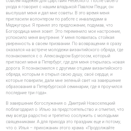
совсем надежен для Царствия Небесного. После своего
ухода я говорил с нашим владыкой Павлом Пецци, он
выслушал меня и дал мне советы. В это время меня
пригласили волонтером по работе с инвалидами в
Меджугорье. Я принял это предложение, подумав, что
Богородица меня зовет. Это переменило мое настроение,
успокоило меня внутренне. У меня появилась стойкая
уверенность в своем призвании. По возвращении я сразу
оказался на встрече молодежи византийского обряда, где
познакомился с о. Александром Бургосом, который
пригласил меня в Петербург, где для меня открылась новая
дорога. Я познакомился с другими отцами византийского
обряда, которым я открыл свою душу, своё сердце, и
которые поверили, дали мне зеленый свет на завершение
образования в Петербургской семинарии, где я проучился
последние три года».
В завершение богослужения о. Дмитрий Новоселецкий
поблагодарил о. Илью за предстоятельство и отметил, что
ему всегда радостно и трепетно сослужить с молодыми
священниками. А для прихода это праздник еще и потому,
что о. Илья – прихожанин этого храма. «Продолжайте