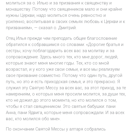
молиться за о. Илью и за призвания к священству и
монашеству. Потому что священников мало и они крайне
нужны Церкви, надо молиться очень ревностно и
усиленно, воспитывая в своих семьях любовь к Церкви и к
призваниям», — сказал о. Дмитрий.
Отец Илья прежде чем преподать общее благословение
обратился к собравшимся со словами: «Дорогие братья и
сестры, хочу поблагодарить всех вас за молитву и за
сопровождение. Здесь много тех, кто мне дорог, людей,
которые знают меня многие годы. Тех, кто со мной
возрастал, и у кого уже свои семьи, и все мы реализуем
свое призвание совместно. Потому что один путь, другой
путь, но это и есть приходская семья, и это прекрасно. Я
служил эту Святую Мессу за всех вас, за этот приход, за те
намерениям, о которых меня просили молится, за души тех,
кто не дожил до этого момента, но кто молился о том,
чтобы я стал священником. Это святые бабушки: пани
Анна, пани Ядвига, которые меня сопровождали. И за всех
вас, кто молился обо мне».
По окончании Святой Мессы у алтаря собрались