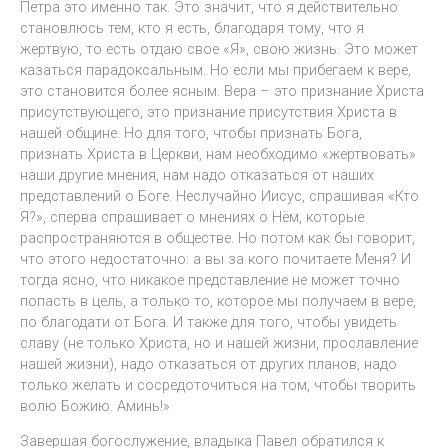
Петра это именно так. Это значит, что я действительно
становлюсь тем, кто я есть, благодаря тому, что я
жертвую, то есть отдаю свое «Я», свою жизнь. Это может
казаться парадоксальным. Но если мы прибегаем к вере,
это становится более ясным. Вера – это признание Христа
присутствующего, это признание присутствия Христа в
нашей общине. Но для того, чтобы признать Бога,
признать Христа в Церкви, нам необходимо «жертвовать»
наши другие мнения, нам надо отказаться от наших
представлений о Боге. Неслучайно Иисус, спрашивая «Кто
Я?», сперва спрашивает о мнениях о Нём, которые
распространяются в обществе. Но потом как бы говорит,
что этого недостаточно: а вы за кого почитаете Меня? И
тогда ясно, что никакое представление не может точно
попасть в цель, а только то, которое мы получаем в вере,
по благодати от Бога. И также для того, чтобы увидеть
славу (не только Христа, но и нашей жизни, прославление
нашей жизни), надо отказаться от других планов, надо
только желать и сосредоточиться на том, чтобы творить
волю Божию. Аминь!»
Завершая богослужение, владыка Павел обратился к