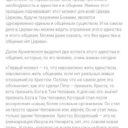
необходимость в единстве и в общении. Именно этот
праздник подчеркивает этот момент для всей Церкви.
Церковь, будучи творением Божиим, является
одновременно единым и общинным существом. И на самом
деле в Церкви мы можем видеть отражение этого единства
и этого общения. Можем даже сказать, что без единства и
общения нет Церкви».
Далее Архиепископ выделил два аспекта этого единства и
общения, которые, по его мнению, очень важны сегодня.
«Первый момент – то, что невозможно жить единством,
невозможно жить общением, если нет реальных живых
отношений со Христом. Потому что на самом деле это
обозначает, как это сделал Петр – признать Христа, то
есть признать Бога в Том Человеке. А для нас это значит
признать Бога в Том Человеке, Который стал после
воскресения новым, более сложным организмом. Он стал
не просто одним Человеком или, вернее, Он не стал лишь
только одним Человеком. Христос Воскресший – это не
реинкарнация Иисуса из Назарета, нет, это совсем новая
тварь. И тварь, которую не знали раньше и не будут знать