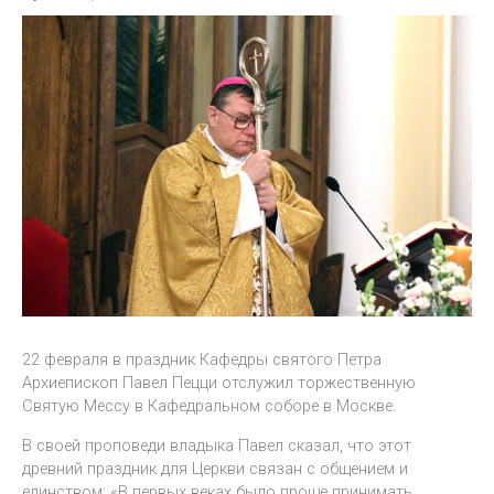
22 февраля в праздник Кафедры святого Петра
Архиепископ Павел Пецци отслужил торжественную
Святую Мессу в Кафедральном соборе в Москве.
В своей проповеди владыка Павел сказал, что этот
древний праздник для Церкви связан с общением и
единством: «В первых веках было проще принимать