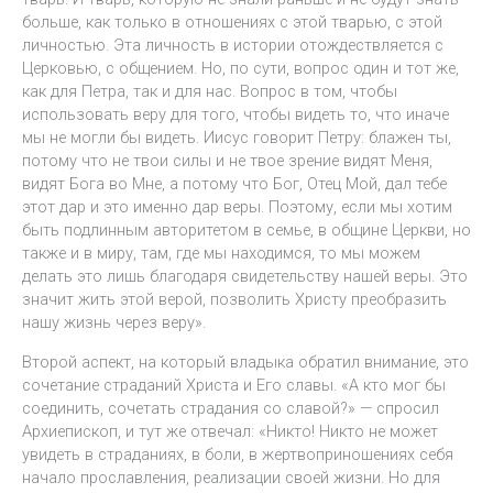
больше, как только в отношениях с этой тварью, с этой
личностью. Эта личность в истории отождествляется с
Церковью, с общением. Но, по сути, вопрос один и тот же,
как для Петра, так и для нас. Вопрос в том, чтобы
использовать веру для того, чтобы видеть то, что иначе
мы не могли бы видеть. Иисус говорит Петру: блажен ты,
потому что не твои силы и не твое зрение видят Меня,
видят Бога во Мне, а потому что Бог, Отец Мой, дал тебе
этот дар и это именно дар веры. Поэтому, если мы хотим
быть подлинным авторитетом в семье, в общине Церкви, но
также и в миру, там, где мы находимся, то мы можем
делать это лишь благодаря свидетельству нашей веры. Это
значит жить этой верой, позволить Христу преобразить
нашу жизнь через веру».
Второй аспект, на который владыка обратил внимание, это
сочетание страданий Христа и Его славы. «А кто мог бы
соединить, сочетать страдания со славой?» — спросил
Архиепископ, и тут же отвечал: «Никто! Никто не может
увидеть в страданиях, в боли, в жертвоприношениях себя
начало прославления, реализации своей жизни. Но для