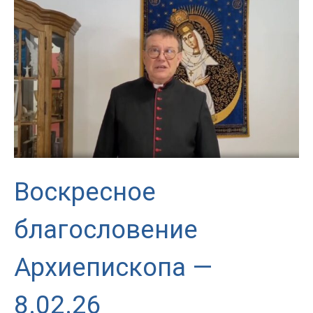
Архиепископа
—
01.03.2026
Воскресное
благословение
Архиепископа —
8.02.26