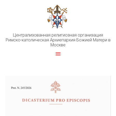
Перейти
к
содержимому
Централизованная религиозная организация
Римско-католическая Архиепархия Божией Матери в
Москве
Главное
меню