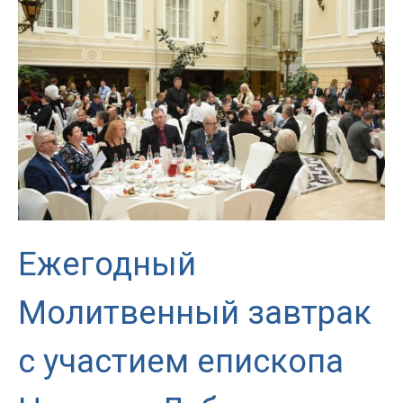
администратора
Архиепархии
Божией
Матери
в
Москве
Ежегодный
Молитвенный завтрак
с участием епископа