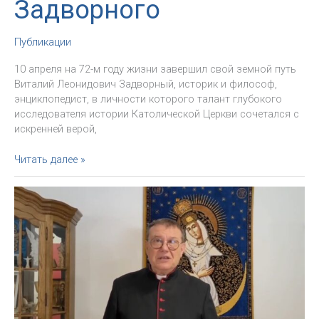
Задворного
Публикации
10 апреля на 72-м году жизни завершил свой земной путь
Виталий Леонидович Задворный, историк и философ,
энциклопедист, в личности которого талант глубокого
исследователя истории Католической Церкви сочетался с
искренней верой,
Памяти
Читать далее »
Виталия
Задворного