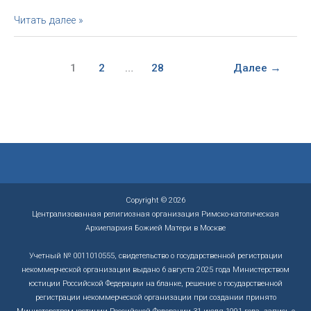
Воскресное
Читать далее »
благословение
Архиепископа
—
1
2
…
28
Далее
→
21.12.25
Copyright © 2026
Централизованная религиозная организация Римско-католическая
Архиепархия Божией Матери в Москве
Учетный № 0011010555, свидетельство о государственной регистрации
некоммерческой организации выдано 6 августа 2025 года Министерством
юстиции Российской Федерации на бланке, решение о государственной
регистрации некоммерческой организации при создании принято