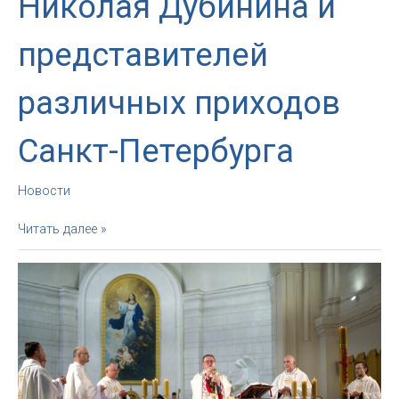
Николая Дубинина и
представителей
различных приходов
Санкт-Петербурга
Новости
Ежегодный
Читать далее »
Молитвенный
завтрак
с
участием
епископа
Николая
Дубинина
и
представителей