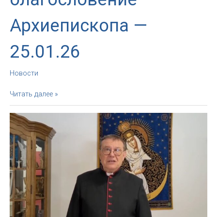
Архиепископа —
25.01.26
Новости
Воскресное
Читать далее »
благословение
Архиепископа
—
25.01.26