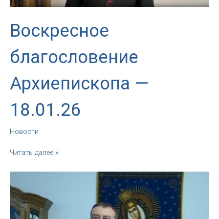
Воскресное
благословение
Архиепископа —
18.01.26
Новости
Воскресное
Читать далее »
благословение
Архиепископа
—
18.01.26