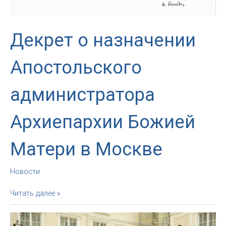
Декрет о назначении
Апостольского
администратора
Архиепархии Божией
Матери в Москве
Новости
Декрет
Читать далее »
о
назначении
Апостольского