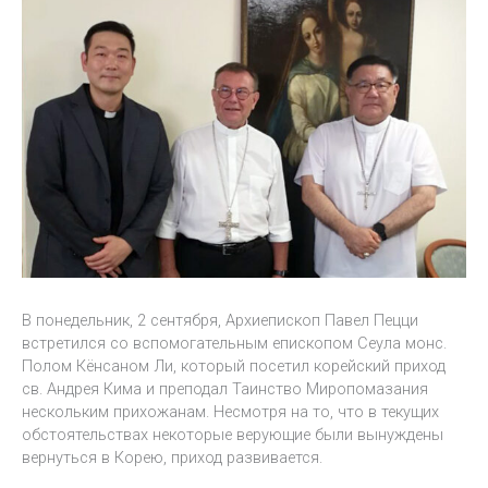
В понедельник, 2 сентября, Архиепископ Павел Пецци
встретился со вспомогательным епископом Сеула монс.
Полом Кёнсаном Ли, который посетил корейский приход
св. Андрея Кима и преподал Таинство Миропомазания
нескольким прихожанам. Несмотря на то, что в текущих
обстоятельствах некоторые верующие были вынуждены
вернуться в Корею, приход развивается.