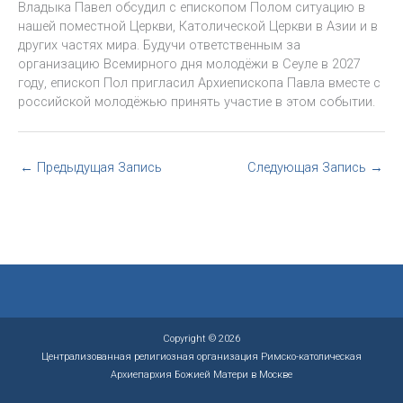
Владыка Павел обсудил с епископом Полом ситуацию в
нашей поместной Церкви, Католической Церкви в Азии и в
других частях мира. Будучи ответственным за
организацию Всемирного дня молодёжи в Сеуле в 2027
году, епископ Пол пригласил Архиепископа Павла вместе с
российской молодёжью принять участие в этом событии.
←
Предыдущая Запись
Следующая Запись
→
Copyright © 2026
Централизованная религиозная организация Римско-католическая
Архиепархия Божией Матери в Москве