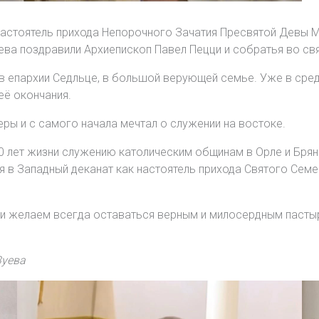
 настоятель прихода Непорочного Зачатия Пресвятой Девы 
ева поздравили Архиепископ Павел Пецци и собратья во св
 в епархии Седльце, в большой верующей семье. Уже в сре
её окончания.
еры и с самого начала мечтал о служении на востоке.
0 лет жизни служению католическим общинам в Орле и Брян
 в Западный деканат как настоятель прихода Святого Семей
 и желаем всегда оставаться верным и милосердным паст
Зуева