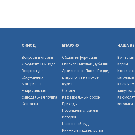
СИНОД
ЕПАРХИЯ
НАША ВЕ
Вопросы и ответы
Общая информация
Во что мы
Документы Синода
Епископ Николай Дубинин
верим
Вопросы для
Архиепископ Павел Пецци,
Кто такие
обсуждения
митрополит на покое
католики?
Материалы
Курия
Как и чем
Епархиальная
Советы
живут кат
синодальная группа
Кафедральный собор
Как моля
Контакты
Приходы
католики
Посвященная жизнь
История
Церковный суд
Книжные издательства