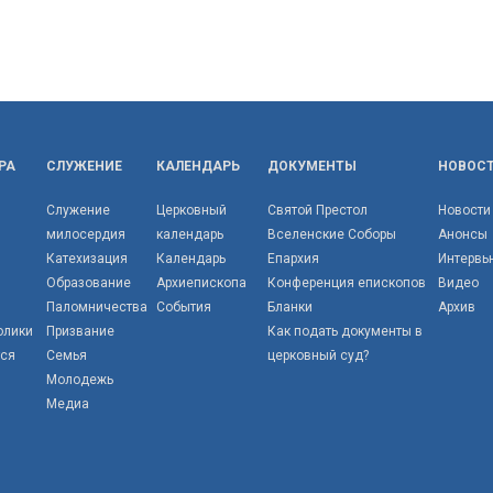
РА
СЛУЖЕНИЕ
КАЛЕНДАРЬ
ДОКУМЕНТЫ
НОВОС
Служение
Церковный
Святой Престол
Новости
милосердия
календарь
Вселенские Соборы
Анонсы
Катехизация
Календарь
Епархия
Интервь
Образование
Архиепископа
Конференция епископов
Видео
Паломничества
События
Бланки
Архив
олики
Призвание
Как подать документы в
тся
Семья
церковный суд?
Молодежь
Медиа