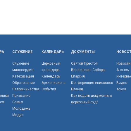
РА
СЛУЖЕНИЕ
КАЛЕНДАРЬ
ДОКУМЕНТЫ
НОВОС
Служение
Церковный
Святой Престол
Новости
милосердия
календарь
Вселенские Соборы
Анонсы
Катехизация
Календарь
Епархия
Интервь
Образование
Архиепископа
Конференция епископов
Видео
Паломничества
События
Бланки
Архив
олики
Призвание
Как подать документы в
тся
Семья
церковный суд?
Молодежь
Медиа