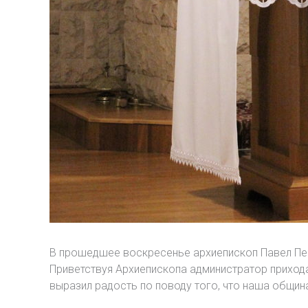
В прошедшее воскресенье архиепископ Павел Пец
Приветствуя Архиепископа администратор прихода
выразил радость по поводу того, что наша общин