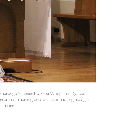
прихода Успения Божией Матери в г. Курске.
ки в наш приход состоялся ровно год назад, и
епархии.