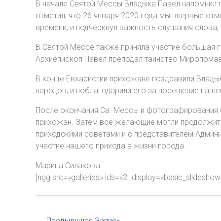
В начале Святой Мессы Владыка Павел напомнил 
отметил, что 26 января 2020 года мы впервые от
времени, и подчеркнул важность слушания слова,
В Святой Мессе также приняла участие большая г
Архиепископ Павел преподал таинство Миропомаз
В конце Евхаристии прихожане поздравили Владыку
народов, и поблагодарили его за посещение наше
После окончания Св. Мессы и фотографирования 
прихожан. Затем все желающие могли продолжить
приходскими советами и с представителем Админ
участие нашего прихода в жизни города.
Марина Силакова
[ngg src=»galleries» ids=»2″ display=»basic_slidesho
←
Предыдущая Запись