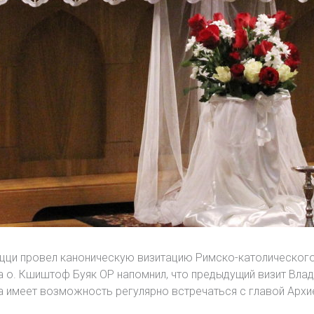
ци провел каноническую визитацию Римско-католического 
 о. Кшиштоф Буяк ОР напомнил, что предыдущий визит Влады
а имеет возможность регулярно встречаться с главой Архи