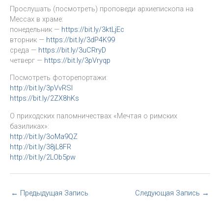
Прослушать (посмотреть) проповеди архиепископа на
Мессах в храме:
понедельник —
https://bit.ly/3ktLjEc
вторник —
https://bit.ly/3dP4K99
среда —
https://bit.ly/3uCRryD
четверг —
https://bit.ly/3pVryqp
Посмотреть фоторепортажи:
http://bit.ly/3pVvRSl
https://bit.ly/2ZX8hKs
О приходских паломничествах «Мечтая о римских
базиликах»:
http://bit.ly/3oMa9QZ
http://bit.ly/38jL8FR
http://bit.ly/2LOb5pw
←
Предыдущая Запись
Следующая Запись
→