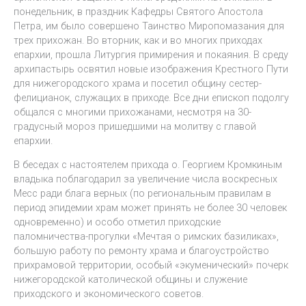
понедельник, в праздник Кафедры Святого Апостола
Петра, им было совершено Таинство Миропомазания для
трех прихожан. Во вторник, как и во многих приходах
епархии, прошла Литургия примирения и покаяния. В среду
архипастырь освятил новые изображения Крестного Пути
для нижегородского храма и посетил общину сестер-
фелицианок, служащих в приходе. Все дни епископ подолгу
общался с многими прихожанами, несмотря на 30-
градусный мороз пришедшими на молитву с главой
епархии.
В беседах с настоятелем прихода о. Георгием Кромкиным
владыка поблагодарил за увеличение числа воскресных
Месс ради блага верных (по региональным правилам в
период эпидемии храм может принять не более 30 человек
одновременно) и особо отметил приходские
паломничества-прогулки «Мечтая о римских базиликах»,
большую работу по ремонту храма и благоустройство
прихрамовой территории, особый «экуменический» почерк
нижегородской католической общины и служение
приходского и экономического советов.