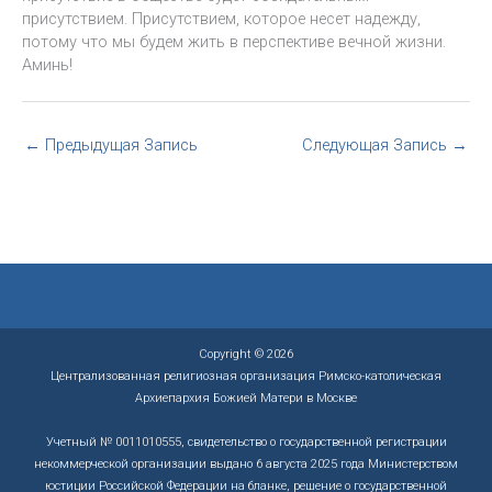
присутствием. Присутствием, которое несет надежду,
потому что мы будем жить в перспективе вечной жизни.
Аминь!
←
Предыдущая Запись
Следующая Запись
→
Copyright © 2026
Централизованная религиозная организация Римско-католическая
Архиепархия Божией Матери в Москве
Учетный № 0011010555, свидетельство о государственной регистрации
некоммерческой организации выдано 6 августа 2025 года Министерством
юстиции Российской Федерации на бланке, решение о государственной