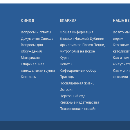
СИНОД
ЕПАРХИЯ
НАША ВЕ
Вопросы и ответы
Общая информация
Во что мы
Документы Синода
Епископ Николай Дубинин
верим
Вопросы для
Архиепископ Павел Пецци,
Кто такие
обсуждения
митрополит на покое
католики?
Материалы
Курия
Как и чем
Епархиальная
Советы
живут кат
синодальная группа
Кафедральный собор
Как моля
Контакты
Приходы
католики
Посвященная жизнь
История
Церковный суд
Книжные издательства
Пожертвовать онлайн