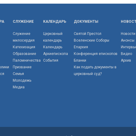
РА
СЛУЖЕНИЕ
КАЛЕНДАРЬ
ДОКУМЕНТЫ
НОВОС
Служение
Церковный
Святой Престол
Новости
милосердия
календарь
Вселенские Соборы
Анонсы
Катехизация
Календарь
Епархия
Интервь
Образование
Архиепископа
Конференция епископов
Видео
Паломничества
События
Бланки
Архив
олики
Призвание
Как подать документы в
тся
Семья
церковный суд?
Молодежь
Медиа