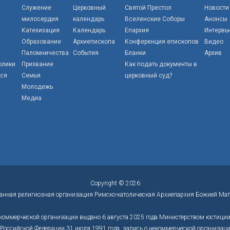
Служение
Церковный
Святой Престол
Новости
милосердия
календарь
Вселенские Соборы
Анонсы
Катехизация
Календарь
Епархия
Интервь
Образование
Архиепископа
Конференция епископов
Видео
Паломничества
События
Бланки
Архив
олики
Призвание
Как подать документы в
тся
Семья
церковный суд?
Молодежь
Медиа
Copyright © 2026
анная религиозная организация Римско-католическая Архиепархия Божией Мат
коммерческой организации выдано 6 августа 2025 года Министерством юстиции 
оссийской Федерации 31 июля 1991 года, запись о некоммерческой организации