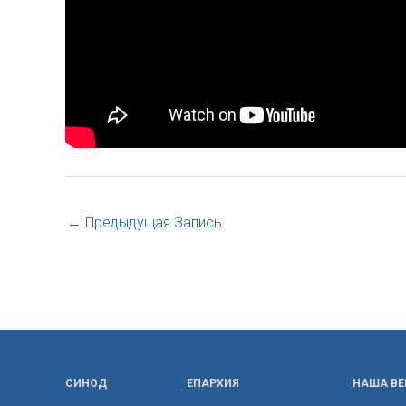
←
Предыдущая Запись
СИНОД
ЕПАРХИЯ
НАША ВЕ