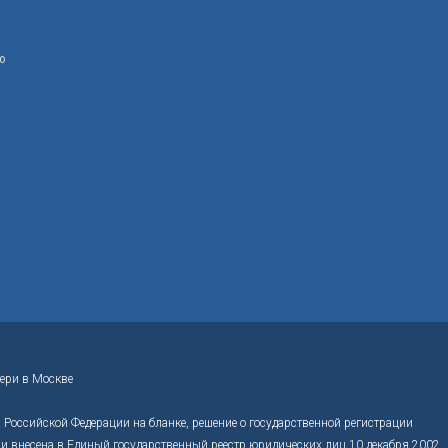
ю
ери в Москве
Российской Федерации на бланке, решение о государственной регистрации
 внесена в Единый государственный реестр юридических лиц 10 декабря 2002