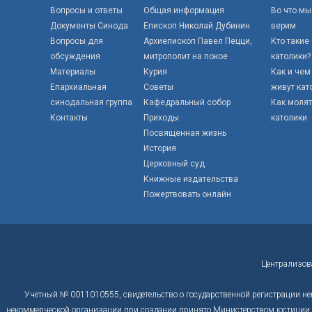
Вопросы и ответы
Общая информация
Во что мы
Документы Синода
Епископ Николай Дубинин
верим
Вопросы для
Архиепископ Павел Пецци,
Кто такие
обсуждения
митрополит на покое
католики?
Материалы
Курия
Как и чем
Епархиальная
Советы
живут кат
синодальная группа
Кафедральный собор
Как моля
Контакты
Приходы
католики
Посвященная жизнь
История
Церковный суд
Книжные издательства
Пожертвовать онлайн
Централизов
Учетный № 0011010555, свидетельство о государственной регистрации не
некоммерческой организации при создании принято Министерством юстиции Р