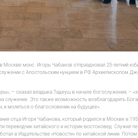
в Москве монс. Игорь Чабанов отпраздновал 25-летний юб
служении с Апостольским нунцием в РФ Архиепископом Джо
ры», — сказал владыка Тадеуш в начале богослужения, – «
 на служение. Это также возможность возблагодарить Бога 
, и молиться о благословении на будущее».
ания отца Игоря Чабанова, который родился в Москве в 19
сти переводчик китайского и историк-востоковед. Служил п
аботал в Издательстве «Новости» по китайской линии. Потом