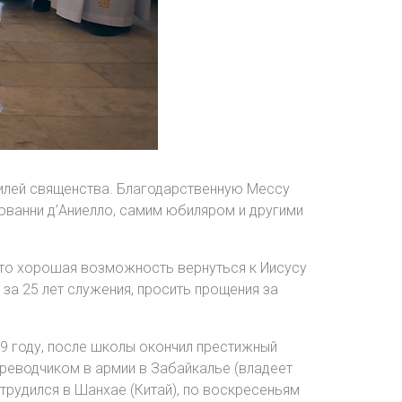
илей священства. Благодарственную Мессу
ванни д’Аниелло, самим юбиляром и другими
это хорошая возможность вернуться к Иисусу
за 25 лет служения, просить прощения за
59 году, после школы окончил престижный
ереводчиком в армии в Забайкалье (владеет
 трудился в Шанхае (Китай), по воскресеньям