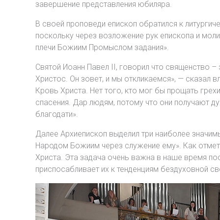
завершение представления юбиляра.
В своей проповеди епископ обратился к литургиче
поскольку через возложение рук епископа и мол
плечи Божиим Промыслом задания».
Святой Иоанн Павел II, говорил что священство – 
Христос. Он зовет, и мы откликаемся», — сказал в
Кровь Христа. Нет того, кто мог бы прощать гре
спасения. Дар людям, потому что они получают ду
благодати».
Далее Архиепископ выделил три наиболее значимы
Народом Божиим через служение ему». Как отметил
Христа. Эта задача очень важна в наше время п
приспосабливает их к тенденциям бездуховной све