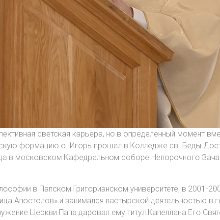
пективная светская карьера, но в определенный момент вм
скую формацию о. Игорь прошел в Колледже св. Беды Дост
года в московском Кафедральном соборе Непорочного Зач
илософии в Папском Григорианском университете, в 2001-20
ца Апостолов» и занимался пастырской деятельностью в го
ужение Церкви Папа даровал ему титул Капеллана Его Свят