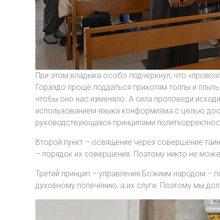
При этом владыка особо подчеркнул, что «провоз
Гораздо проще поддаться прихотям толпы и плыть 
чтобы оно нас изменяло. А сила проповеди исходи
использованием языка конформизма с целью дости
руководствующаяся принципами политкорректност
Второй пункт – освящение через совершение таин
– порядок их совершения. Поэтому никто не може
Третий принцип – управления Божиим народом – п
духовному попечению, а их слуги. Поэтому мы дол