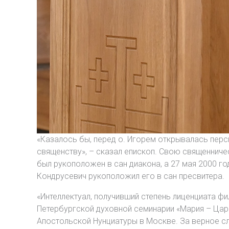
«Казалось бы, перед о. Игорем открывалась перс
священству», – сказал епископ. Свою священниче
был рукоположен в сан диакона, а 27 мая 2000 
Кондрусевич рукоположил его в сан пресвитера.
«Интеллектуал, получивший степень лиценциата ф
Петербургской духовной семинарии «Мария – Цари
Апостольской Нунциатуры в Москве. За верное сл