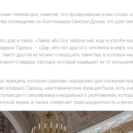
ским чтениям дня, заметив, что прозвучавшие в них слова 
итву посвящения он был помазан Святым Духом, что дает е
это дар и тайна. «Тайна, ибо Бог избрал нас еще в утробе м
ладыка Тадеуш. – «Дар, ибо нет другого человека в мире, к
хи. Никто другой не может совершать таинства, в которых 
ховного лидера, пастыря, который защищает их от искушени
х принципа, которые Церковь определяет для служения пре
 владыка Тадеуш, «наставническая функция была, есть и вс
оступающего секуляризма и морального релятивизма, котор
тской жизни, а также отвергает трансцендентность и вечно