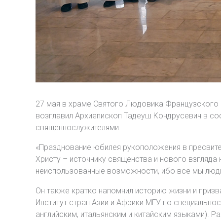
27 мая в храме Святого Людовика Французского 
возглавил Архиепископ Тадеуш Кондрусевич в со
священнослужителями.
«Празднование юбилея рукоположения в пресвите
Христу – источнику священства и нового взгляда
неиспользованные возможности, ибо все мы люди
Он также кратко напомнил историю жизни и призв
Институт стран Азии и Африки МГУ по специально
английским, итальянским и китайским языками). Р