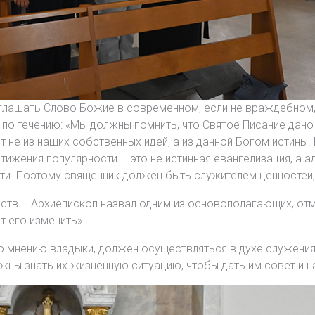
глашать Слово Божие в современном, если не враждебном,
по течению: «Мы должны помнить, что Святое Писание дано на
т не из наших собственных идей, а из данной Богом истины
жения популярности – это не истинная евангелизация, а а
и. Поэтому священник должен быть служителем ценностей,
ств – Архиепископ назвал одним из основополагающих, отме
т его изменить».
о мнению владыки, должен осуществляться в духе служения
жны знать их жизненную ситуацию, чтобы дать им совет и на