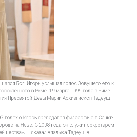
ешался Бог. Игорь услышал голос Зовущего его к
опочтенного в Риме. 19 марта 1999 года в Риме
атия Пресвятой Девы Марии Архиепископ Тадеуш
07 годах о Игорь преподавал философию в Санкт-
роде на Неве. С 2008 года он служит секретарем
ейшества», — сказал владыка Тадеуш в