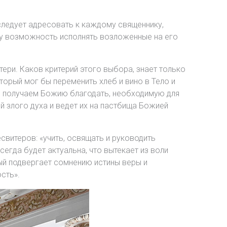
«следует адресовать к каждому священнику,
му возможность исполнять возложенные на его
атери. Каков критерий этого выбора, знает только
оторый мог бы переменить хлеб и вино в Тело и
мы получаем Божию благодать, необходимую для
й злого духа и ведет их на пастбища Божией
свитеров: «учить, освящать и руководить
егда будет актуальна, что вытекает из воли
ый подвергает сомнению истины веры и
сть».