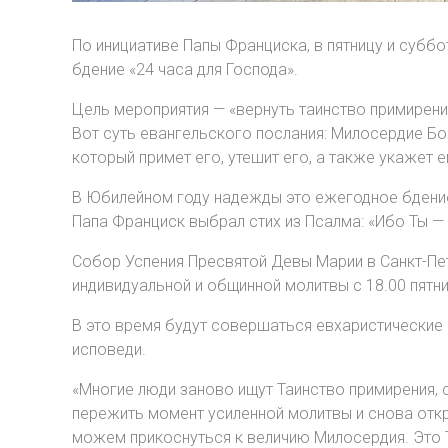
По инициативе Папы Франциска, в пятницу и субб
бдение «24 часа для Господа».
Цель мероприятия — «вернуть таинство примирения
Вот суть евангельского послания: Милосердие Бож
который примет его, утешит его, а также укажет 
В Юбилейном году надежды это ежегодное бдение 
Папа Франциск выбрал стих из Псалма: «Ибо Ты — 
Собор Успения Пресвятой Девы Марии в Санкт-Пете
индивидуальной и общинной молитвы с 18.00 пятни
В это время будут совершаться евхаристические
исповеди.
«Многие люди заново ищут Таинство примирения, 
пережить момент усиленной молитвы и снова откр
можем прикоснуться к величию Милосердия. Это Т