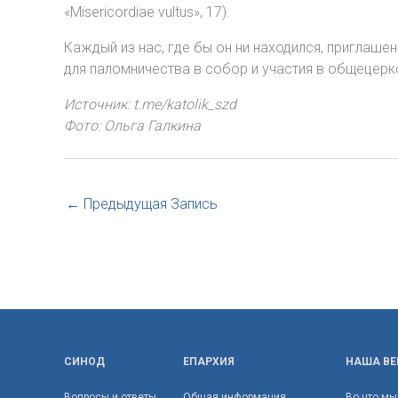
«Misericordiae vultus», 17).
Каждый из нас, где бы он ни находился, приглаш
для паломничества в собор и участия в общецер
Источник: t.me/katolik_szd
Фото: Ольга Галкина
←
Предыдущая Запись
СИНОД
ЕПАРХИЯ
НАША ВЕ
Вопросы и ответы
Общая информация
Во что мы