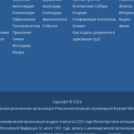
милосердия
календарь
Вселенские Соборы
Анонсы
Катехизация
Календарь
Епархия
Интервь
Образование
Архиепископа
Конференция епископов
Видео
Паломничества
События
Бланки
Архив
олики
Призвание
Как подать документы в
тся
Семья
церковный суд?
Молодежь
Медиа
Copyright © 2026
анная религиозная организация Римско-католическая Архиепархия Божией Мат
коммерческой организации выдано 6 августа 2025 года Министерством юстиции 
оссийской Федерации 31 июля 1991 года, запись о некоммерческой организации