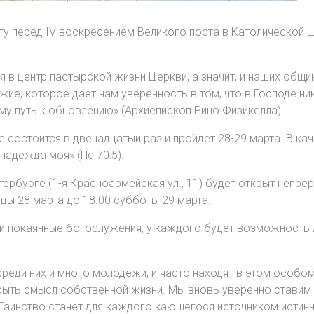
оту перед IV воскресением Великого поста в Католической 
 в центр пастырской жизни Церкви, а значит, и наших общи
ие, которое дает нам уверенность в том, что в Господе ник
ему путь к обновлению» (Архиепископ Рино Физикелла).
состоится в двенадцатый раз и пройдет 28-29 марта. В кач
надежда моя» (Пс 70:5).
рбурге (1-я Красноармейская ул., 11) будет открыт непреры
цы 28 марта до 18.00 субботы 29 марта.
 и покаянные богослужения, у каждого будет возможность 
среди них и много молодежи, и часто находят в этом особо
ыть смысл собственной жизни. Мы вновь уверенно ставим Т
аинство станет для каждого кающегося источником истинно