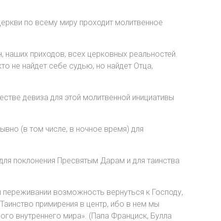
Церкви по всему миру проходит молитвенное
н, наших приходов, всех церковных реальностей.
то не найдет себе судью, но найдет Отца,
естве девиза для этой молитвенной инициативы
вно (в том числе, в ночное время) для
для поклонения Пресвятым Дарам и для таинства
м переживании возможность вернуться к Господу,
аинство примирения в центр, ибо в нем мы
го внутреннего мира». (Папа Франциск, Булла