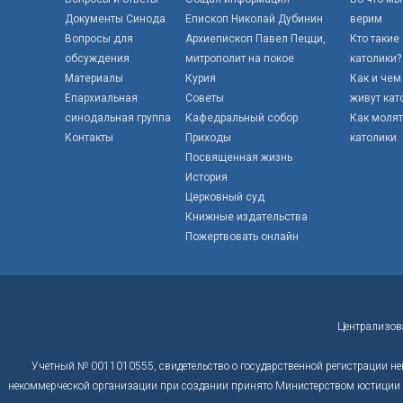
Документы Синода
Епископ Николай Дубинин
верим
Вопросы для
Архиепископ Павел Пецци,
Кто такие
обсуждения
митрополит на покое
католики?
Материалы
Курия
Как и чем
Епархиальная
Советы
живут кат
синодальная группа
Кафедральный собор
Как моля
Контакты
Приходы
католики
Посвященная жизнь
История
Церковный суд
Книжные издательства
Пожертвовать онлайн
Централизов
Учетный № 0011010555, свидетельство о государственной регистрации не
некоммерческой организации при создании принято Министерством юстиции Р