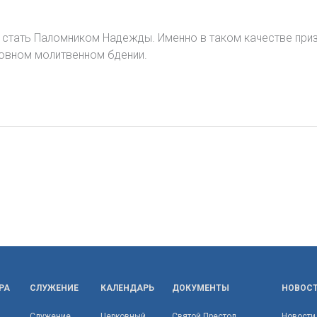
ен стать Паломником Надежды. Именно в таком качестве пр
ковном молитвенном бдении.
РА
СЛУЖЕНИЕ
КАЛЕНДАРЬ
ДОКУМЕНТЫ
НОВОС
Служение
Церковный
Святой Престол
Новости