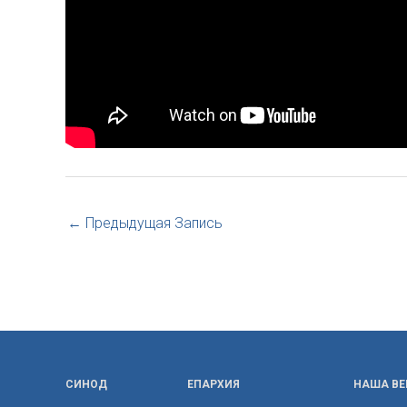
←
Предыдущая Запись
СИНОД
ЕПАРХИЯ
НАША ВЕ