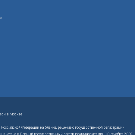
ю
ери в Москве
Российской Федерации на бланке, решение о государственной регистрации
 внесена в Единый государственный реестр юридических лиц 10 декабря 2002