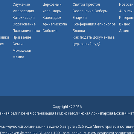
Служение
Церковный
Святой Престол
Новости
милосердия
календарь
Вселенские Соборы
Анонсы
Катехизация
Календарь
Епархия
Интервь
Образование
Архиепископа
Конференция епископов
Видео
Паломничества
События
Бланки
Архив
олики
Призвание
Как подать документы в
тся
Семья
церковный суд?
Молодежь
Медиа
Copyright © 2026
анная религиозная организация Римско-католическая Архиепархия Божией Мат
коммерческой организации выдано 6 августа 2025 года Министерством юстиции 
оссийской Федерации 31 июля 1991 года, запись о некоммерческой организации