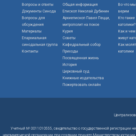
Вопросы и ответы
Общая информация
Во что мы
Документы Синода
Епископ Николай Дубинин
верим
Вопросы для
Архиепископ Павел Пецци,
Кто такие
обсуждения
митрополит на покое
католики?
Материалы
Курия
Как и чем
Епархиальная
Советы
живут кат
синодальная группа
Кафедральный собор
Как моля
Контакты
Приходы
католики
Посвященная жизнь
История
Церковный суд
Книжные издательства
Пожертвовать онлайн
Централизов
Учетный № 0011010555, свидетельство о государственной регистрации не
некоммерческой организации при создании принято Министерством юстиции Р