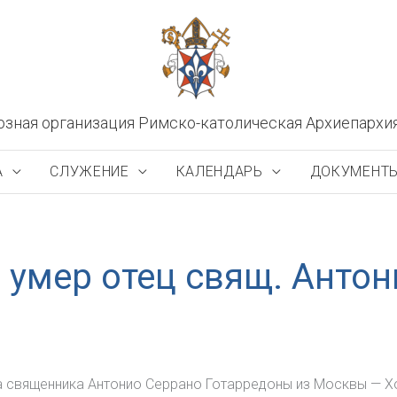
озная организация Римско-католическая Архиепархи
А
СЛУЖЕНИЕ
КАЛЕНДАРЬ
ДОКУМЕНТ
 умер отец свящ. Анто
а священника Антонио Серрано Готарредоны из Москвы — Х