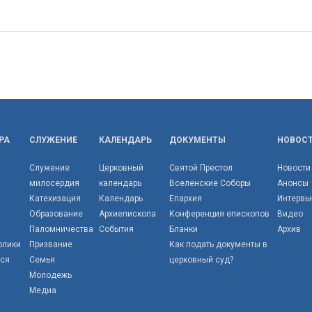
РА
СЛУЖЕНИЕ
КАЛЕНДАРЬ
ДОКУМЕНТЫ
НОВОС
Служение
Церковный
Святой Престол
Новости
милосердия
календарь
Вселенские Соборы
Анонсы
Катехизация
Календарь
Епархия
Интервь
Образование
Архиепископа
Конференция епископов
Видео
Паломничества
События
Бланки
Архив
олики
Призвание
Как подать документы в
тся
Семья
церковный суд?
Молодежь
Медиа