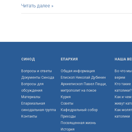
Расписание
Читать далее »
епископа
Николая
Дубинина
на
июль
СИНОД
ЕПАРХИЯ
НАША ВЕ
Вопросы и ответы
Общая информация
Во что мы
Документы Синода
Епископ Николай Дубинин
верим
Вопросы для
Архиепископ Павел Пецци,
Кто такие
обсуждения
митрополит на покое
католики?
Материалы
Курия
Как и чем
Епархиальная
Советы
живут кат
синодальная группа
Кафедральный собор
Как моля
Контакты
Приходы
католики
Посвященная жизнь
История