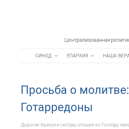
Перейти
к
содержимому
Централизованная религи
СИНОД
ЕПАРХИЯ
НАША ВЕР
Просьба о молитве:
Готарредоны
Дорогие братья и сестры, отошел ко Господу пап