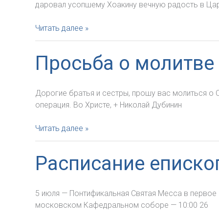
даровал усопшему Хоакину вечную радость в Цар
Просьба
Читать далее »
о
молитве:
Просьба о молитве
умер
отец
свящ.
Дорогие братья и сестры, прошу вас молиться о 
Антонио
операция. Во Христе, + Николай Дубинин
Серрано
Готарредоны
Просьба
Читать далее »
о
молитве
Расписание еписко
о
Станиславе
Козлове-
5 июля — Понтификальная Святая Месса в первое
Струтинском
московском Кафедральном соборе — 10:00 26