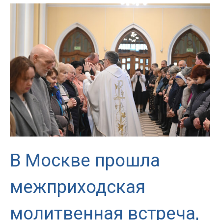
Петербург
посетил
Генеральный
Министр
Ордена
францисканцев
В Москве прошла
межприходская
молитвенная встреча,