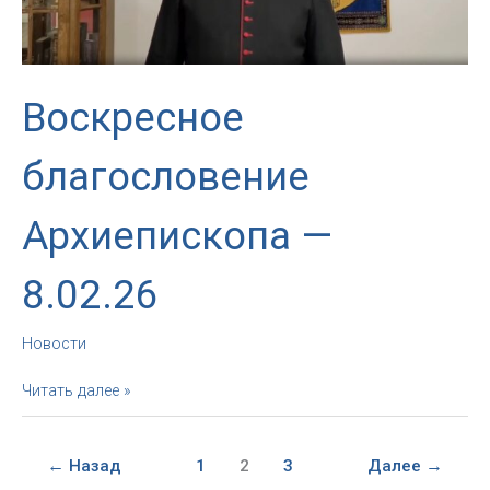
81
года
Воскресное
благословение
Архиепископа —
8.02.26
Новости
Воскресное
Читать далее »
благословение
Архиепископа
—
←
Назад
1
2
3
Далее
→
8.02.26