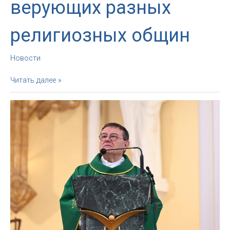
верующих разных
религиозных общин
Новости
Круглый
Читать далее »
стол,
посвященный
социальному
служению,
объединил
верующих
разных
религиозных
общин