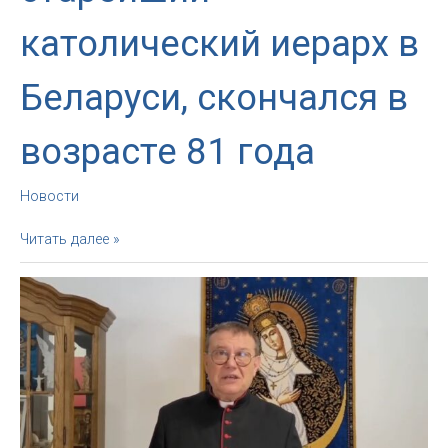
католический иерарх в
Беларуси, скончался в
возрасте 81 года
Новости
Епископ
Читать далее »
Казимир
Великоселец,
старейший
католический
иерарх
в
Беларуси,
скончался
в
возрасте