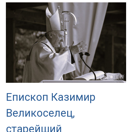
и
свет
миру».
Воскресная
проповедь
Архиепископа
Епископ Казимир
Великоселец,
старейший