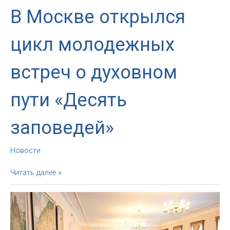
В Москве открылся
цикл молодежных
встреч о духовном
пути «Десять
заповедей»
Новости
В
Читать далее »
Москве
открылся
цикл
молодежных
встреч