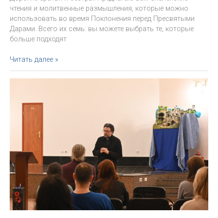
чтения и молитвенные размышления, которые можно
использовать во время Поклонения перед Пресвятыми
Дарами. Всего их семь: вы можете выбрать те, которые
больше подходят
Молитвы
Читать далее »
и
размышления
о
священнических
призваниях
на
Великий
пост
2026
года