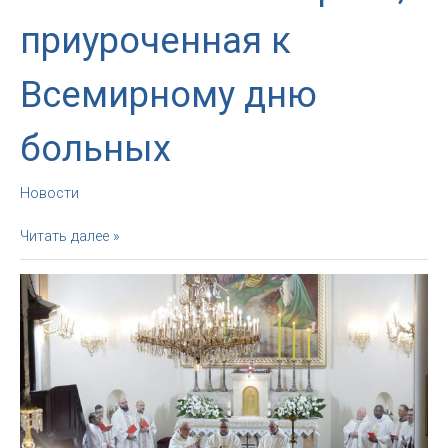
приуроченная к
Всемирному дню
больных
Новости
В
Читать далее »
Москве
прошла
межприходская
молитвенная
встреча,
приуроченная
к
Всемирному
дню
больных