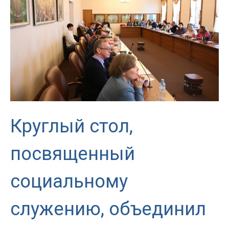
о
духовном
пути
«Десять
заповедей»
Круглый стол,
посвященный
социальному
служению, объединил