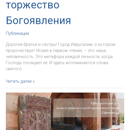
торжество
Богоявления
Публикации
Дорогие братья и сестры! Город Иерусалим, о котором
пророчествует Исаия в первом чтении, – это наша
человечность. Это метафора каждой личности, когда
Господь посещает ее. И здесь вспоминаются слова
святого
«Поиск
Читать далее »
Бога
–
двигатель
нашей
надежды».
Проповедь
Архиепископа
в