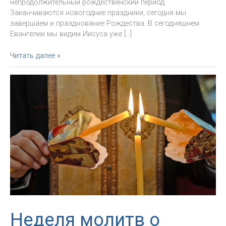
непродолжительный рождественский период.
Заканчиваются новогодние праздники, сегодня мы
завершаем и празднование Рождества. В сегодняшнем
Евангелии мы видим Иисуса уже […]
«Слава
Читать далее »
—
в
смирении».
Проповедь
епископа
Николая
Дубинина
на
Крещение
Господне
Неделя молитв о