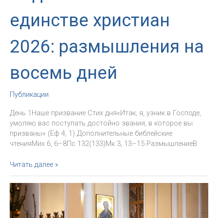
единстве христиан
2026: размышления на
восемь дней
Публикации
День 1Наше призвание Стих дня«Итак, я, узник в Господе,
умоляю вас поступать достойно звания, в которое вы
призваны» (Еф 4, 1) Дополнительные библейские
чтенияМих 6, 6–8Пс 132(133)Мк 3, 13–15 РазмышлениеВ
Неделя
Читать далее »
молитв
о
единстве
христиан
2026: