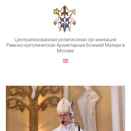
Перейти
к
содержимому
Централизованная религиозная организация
Римско-католическая Архиепархия Божией Матери в
Москве
Главное
меню