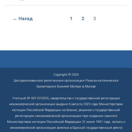
молитв
о
единстве
←
Назад
1
2
3
христиан
2026:
введение
в
тему
Copyright © 2026
Централизованная религиозная организация Римско-католическая
Архиепархия Божией Матери в Москве
Учетный № 0011010555, свидетельство о государственной регистрации
некоммерческой организации выдано 6 августа 2025 года Министерством
юстиции Российской Федерации на бланке, решение о государственной
регистрации некоммерческой организации при создании принято
Министерством юстиции Российской Федерации 31 июля 1991 года, запись о
некоммерческой организации внесена в Единый государственный реестр