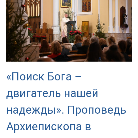
размышления
на
восемь
дней
«Поиск Бога –
двигатель нашей
надежды». Проповедь
Архиепископа в