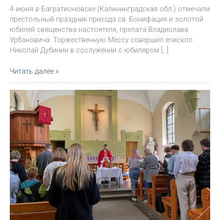
4 июня в Багратионовске (Калининградская обл.) отмечали
престольный праздник прихода св. Бонифация и золотой
юбилей священства настоятеля, прелата Владислава
Урбановича. Торжественную Мессу совершил епископ
Николай Дубинин в сослужении с юбиляром […]
Престольный
Читать далее »
праздник
и
юбилей
священства
прелата
Владислава
Урбановича
в
Багратионовске