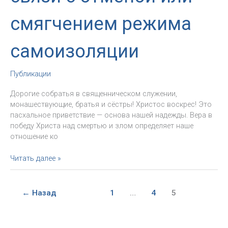
смягчением режима
самоизоляции
Публикации
Дорогие собратья в священническом служении,
монашествующие, братья и сёстры! Христос воскрес! Это
пасхальное приветствие — основа нашей надежды. Вера в
победу Христа над смертью и злом определяет наше
отношение ко
Письмо
Читать далее »
Конференции
католических
епископов
←
Назад
1
…
4
5
России
в
связи