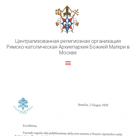
Перейти
к
содержимому
Централизованная религиозная организация
Римско-католическая Архиепархия Божией Матери в
Москве
Главное
меню