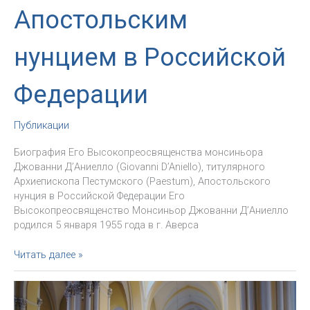
Апостольским
нунцием в Российской
Федерации
Публикации
Биография Его Высокопреосвященства монсиньора
Джованни Д’Аниелло (Giovanni D’Aniello), титулярного
Архиепископа Пестумского (Paestum), Апостольского
нунция в Российской Федерации Его
Высокопреосвященство Монсиньор Джованни Д’Аниелло
родился 5 января 1955 года в г. Аверса
Папа
Читать далее »
Франциск
назначил
архиепископа