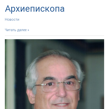
Архиепископа
Новости
1
Читать далее »
июня.
Вечернее
благословение
от
Архиепископа