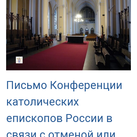
Джованни
Д’Аниелло
Апостольским
нунцием
в
Российской
Федерации
Письмо Конференции
католических
епископов России в
связи с отменой или