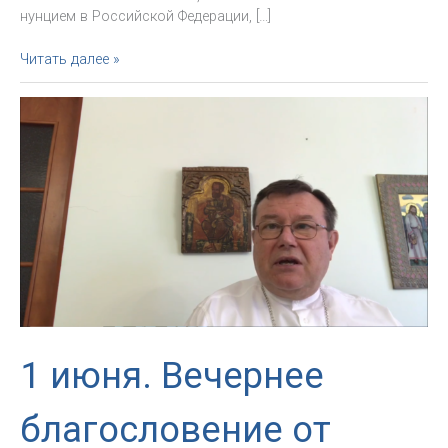
нунцием в Российской Федерации, […]
Новоназначенный
Читать далее »
Апостольский
нунций
направил
приветственные
письма
российским
епископам
1 июня. Вечернее
благословение от