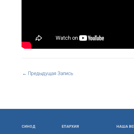
←
Предыдущая Запись
СИНОД
ЕПАРХИЯ
НАША ВЕ