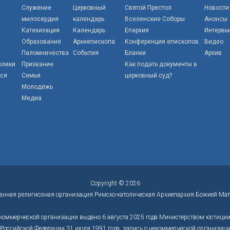
Служение
Церковный
Святой Престол
Новости
милосердия
календарь
Вселенские Соборы
Анонсы
Катехизация
Календарь
Епархия
Интервь
Образование
Архиепископа
Конференция епископов
Видео
Паломничества
События
Бланки
Архив
олики
Призвание
Как подать документы в
тся
Семья
церковный суд?
Молодежь
Медиа
Copyright © 2026
анная религиозная организация Римско-католическая Архиепархия Божией Мат
коммерческой организации выдано 6 августа 2025 года Министерством юстиции 
оссийской Федерации 31 июля 1991 года, запись о некоммерческой организации