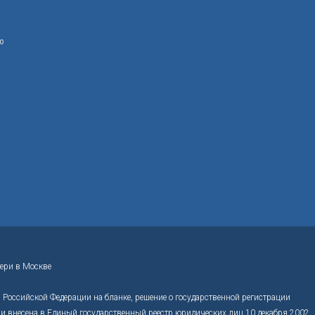
ю
ери в Москве
Российской Федерации на бланке, решение о государственной регистрации
 внесена в Единый государственный реестр юридических лиц 10 декабря 2002