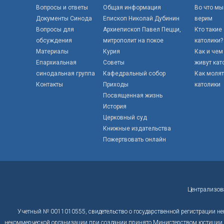
Вопросы и ответы
Общая информация
Во что мы
Документы Синода
Епископ Николай Дубинин
верим
Вопросы для
Архиепископ Павел Пецци,
Кто такие
обсуждения
митрополит на покое
католики?
Материалы
Курия
Как и чем
Епархиальная
Советы
живут кат
синодальная группа
Кафедральный собор
Как моля
Контакты
Приходы
католики
Посвященная жизнь
История
Церковный суд
Книжные издательства
Пожертвовать онлайн
Централизов
Учетный № 0011010555, свидетельство о государственной регистрации не
некоммерческой организации при создании принято Министерством юстиции Р