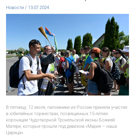
Новости
/
13.07.2024
В пятницу, 12 июля, паломники из России приняли участие
в юбилейных торжествах, посвященных 15-летию
коронации Чудотворной Трокельской иконы Божией
Матери, которые прошли под девизом «Мария – наша
Царица».