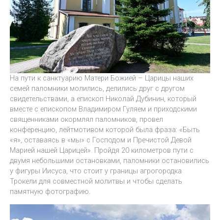
На пути к санктуарию Матери Божией – Царицы наших
семей паломники молились, делились друг с другом
свидетельствами, а епископ Николай Дубинин, который
вместе с епископом Владимиром Гуляем и приходскими
священниками окормлял паломников, провел
конференцию, лейтмотивом которой была фраза: «Быть
«я», оставаясь в «мы» с Господом и Пречистой Девой
Марией нашей Царицей». Пройдя 20 километров пути с
двумя небольшими остановками, паломники остановились
у фигуры Иисуса, что стоит у границы агрогородка
Трокели для совместной молитвы и чтобы сделать
памятную фотографию.