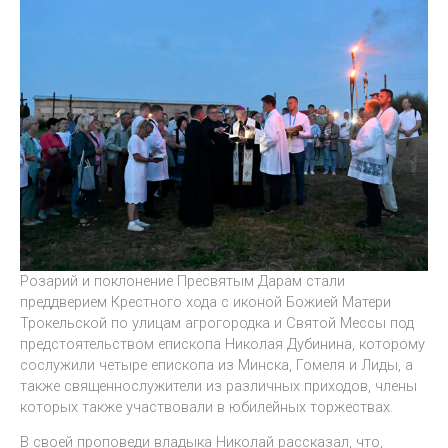
Розарий и поклонение Пресвятым Дарам стали
преддверием Крестного хода с иконой Божией Матери
Трокельской по улицам агрогородка и Святой Мессы под
предстоятельством епископа Николая Дубинина, которому
сослужили четыре епископа из Минска, Гомеля и Лиды, а
также священнослужители из различных приходов, члены
которых также участвовали в юбилейных торжествах.
В своей проповеди владыка Николай рассказал, что,