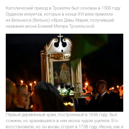
Католический приход в Трокелях был основан в 1500 году
Орденом иезуитов, которые в конце XVI века привезли
из Вильнюса (Вильно) образ Девы Марии, получивший
название икона Божией Матери Трокельской.
Первый деревянный храм, построенный в 1656 году, был
сожжен, но хранившаяся в нем икона чудом уцелела. Его
восстановили, но он вновь сгорел в 1738 году. Икона, как и