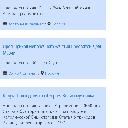
Настоятель: свящ. Сергей Зуев Викарий: свящ.
Александр Домников
Восточный деканат
/
Россия
Орёл: Приход Непорочного Зачатия Пресвятой Девы
Марии
Настоятель: о. Збигнев Круль
Южный деканат
/
Россия
Калуга: Приход святого Георгия Великомученика
Настоятель: свящ. Дариуш Харасимович, OFMConv
Статья об истории католичества в Калуге в
Католической Энциклопедии Статья о приходе в
Википедии Группа прихода в "ВК"