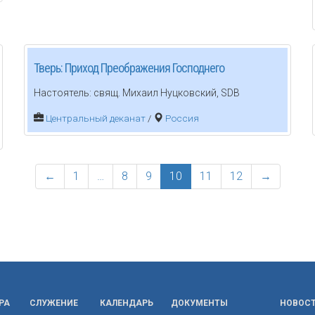
Тверь: Приход Преображения Господнего
Настоятель: свящ. Михаил Нуцковский, SDB
Центральный деканат
/
Россия
←
1
…
8
9
10
11
12
→
РА
СЛУЖЕНИЕ
КАЛЕНДАРЬ
ДОКУМЕНТЫ
НОВОС