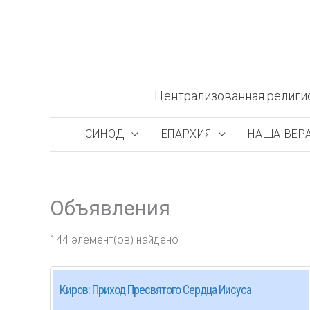
Перейти
к
содержимому
Централизованная религи
СИНОД
ЕПАРХИЯ
НАША ВЕР
Объявления
144 элемент(ов) найдено
Киров: Приход Пресвятого Сердца Иисуса