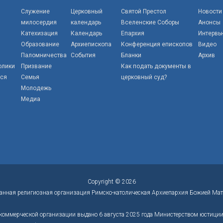
Служение
Церковный
Святой Престол
Новости
милосердия
календарь
Вселенские Соборы
Анонсы
Катехизация
Календарь
Епархия
Интервь
Образование
Архиепископа
Конференция епископов
Видео
Паломничества
События
Бланки
Архив
олики
Призвание
Как подать документы в
тся
Семья
церковный суд?
Молодежь
Медиа
Copyright © 2026
анная религиозная организация Римско-католическая Архиепархия Божией Мат
коммерческой организации выдано 6 августа 2025 года Министерством юстиции 