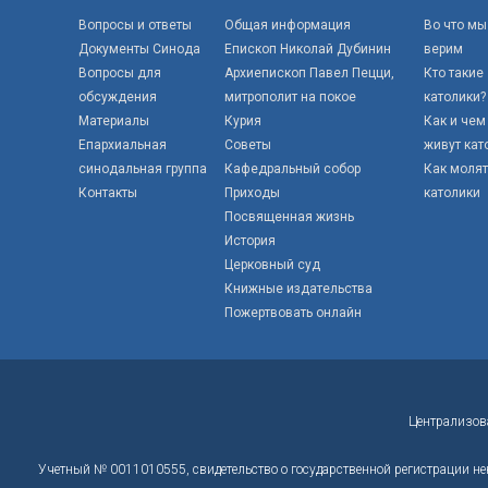
Вопросы и ответы
Общая информация
Во что мы
Документы Синода
Епископ Николай Дубинин
верим
Вопросы для
Архиепископ Павел Пецци,
Кто такие
обсуждения
митрополит на покое
католики?
Материалы
Курия
Как и чем
Епархиальная
Советы
живут кат
синодальная группа
Кафедральный собор
Как моля
Контакты
Приходы
католики
Посвященная жизнь
История
Церковный суд
Книжные издательства
Пожертвовать онлайн
Централизов
Учетный № 0011010555, свидетельство о государственной регистрации не